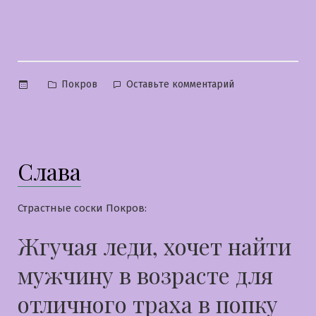
Опубликовано
к
Покров
Оставьте комментарий
в
Лиза
Слава
Страстные соски Покров:
Жгучая леди, хочет найти
мужчину в возрасте для
отличного траха в попку