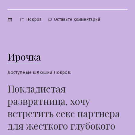
Опубликовано
к
Покров
Оставьте комментарий
в
Лерочка
Ирочка
Доступные шлюшки Покров:
Покладистая
развратница, хочу
встретить секс партнера
для жесткого глубокого