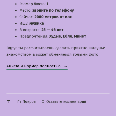
Размер бюста:
1
Место:
звоните по телефону
Сейчас:
2000 метров от вас
Ищу:
мужика
В возрасте:
25 — 46 лет
Предпочтения:
Худые, Ебля, Минет
Вдруг ты рассчитываешь сделать приятно шалунье
знакомством а может обменяемся голыми фото
«Анастасия»
Анкета и нормер полностью
Опубликовано
к
Покров
Оставьте комментарий
в
Анастасия