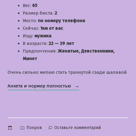
Вес:
65
Размер бюста:
2
Место:
по номеру телефона
Сейчас:
1км от вас
Ищу:
мужика
В возрасте:
22 — 39 лет
Предпочтения:
Женатые, Девственники,
Минет
Очень сильно желаю стать трахнутой сзади шалавой
«Яна»
Анкета и нормер полностью
Опубликовано
к
Покров
Оставьте комментарий
в
Яна