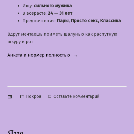
Ищу:
сильного мужика
В возрасте:
24 — 31 лет
Предпочтения:
Пары, Просто секс, Классика
Вдруг мечтаешь поиметь шалунью как распутную
шкуру в рот
«Регина»
Анкета и нормер полностью
Опубликовано
к
Покров
Оставьте комментарий
в
Регина
Яна