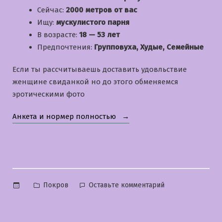
Сейчас:
2000 метров от вас
Ищу:
мускулистого парня
В возрасте:
18 — 53 лет
Предпочтения:
Групповуха, Худые, Семейные
Если ты рассчитываешь доставить удовльствие
женщине свиданкой но до этого обменяемся
эротическими фото
«Дарина»
Анкета и нормер полностью
Опубликовано
к
Покров
Оставьте комментарий
в
Дарина