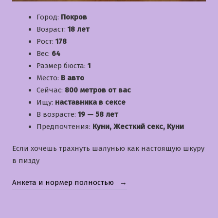
Город:
Покров
Возраст:
18 лет
Рост:
178
Вес:
64
Размер бюста:
1
Место:
В авто
Сейчас:
800 метров от вас
Ищу:
наставника в сексе
В возрасте:
19 — 58 лет
Предпочтения:
Куни, Жесткий секс, Куни
Если хочешь трахнуть шалунью как настоящую шкуру
в пизду
«Лерочка»
Анкета и нормер полностью