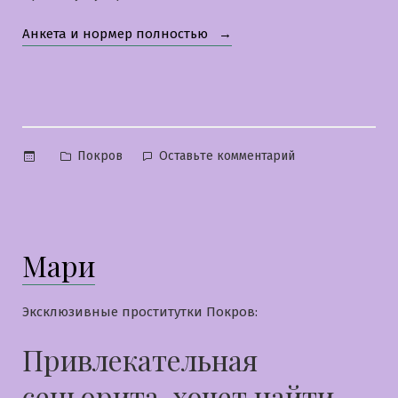
«Слава»
Анкета и нормер полностью
Опубликовано
к
Покров
Оставьте комментарий
в
Слава
Мари
Эксклюзивные проститутки Покров:
Привлекательная
сеньорита, хочет найти