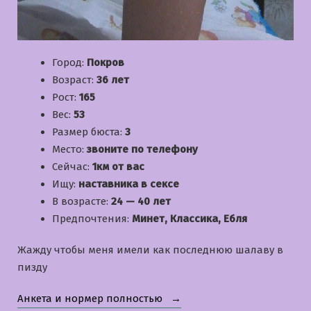
Город:
Покров
Возраст:
36 лет
Рост:
165
Вес:
53
Размер бюста:
3
Место:
звоните по телефону
Сейчас:
1км от вас
Ищу:
наставника в сексе
В возрасте:
24 — 40 лет
Предпочтения:
Минет, Классика, Ебля
Жажду чтобы меня имели как последнюю шалаву в
пизду
«Лиза»
Анкета и нормер полностью