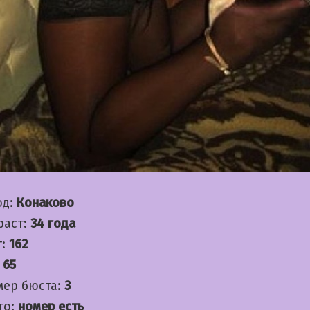
од:
Конаково
раст:
34 года
т:
162
:
65
мер бюста:
3
то:
номер есть