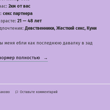
час:
2км от вас
:
секс партнера
озрасте:
21 — 48 лет
дпочтения:
Девственники, Жесткий секс, Куни
бы меня ебли как последнюю давалку в зад
«Оксаночка»
 нормер полностью
бликовано
к
аково
Оставьте комментарий
Оксаночка