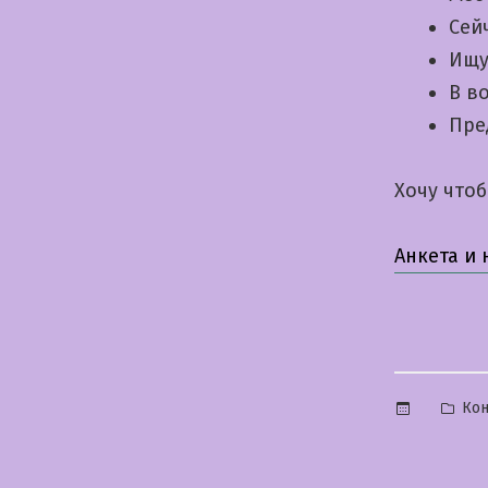
Сей
Ищу
В в
Пре
Хочу что
Анкета и
Опу
Кон
в