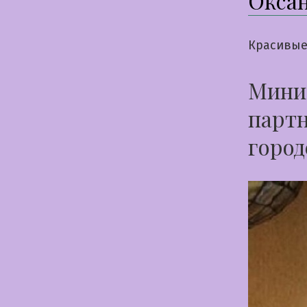
Окса
Красивые
Миниа
партн
город