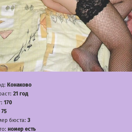
од:
Конаково
раст:
21 год
т:
170
:
75
мер бюста:
3
то:
номер есть