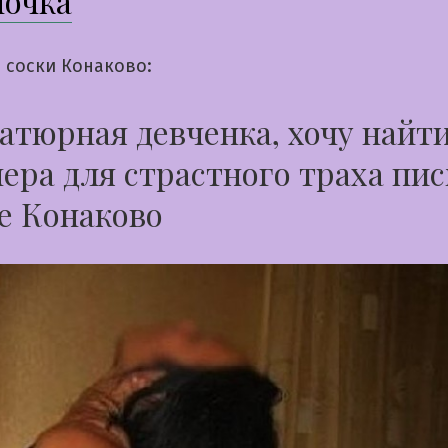
ночка
 соски Конаково:
тюрная девченка, хочу найти
ера для страстного траха пис
е Конаково