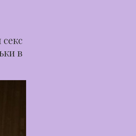
 секс
ьки в