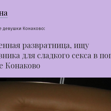
на
е девушки Конаково:
нная развратница, ищу
ника для сладкого секса в по
е Конаково