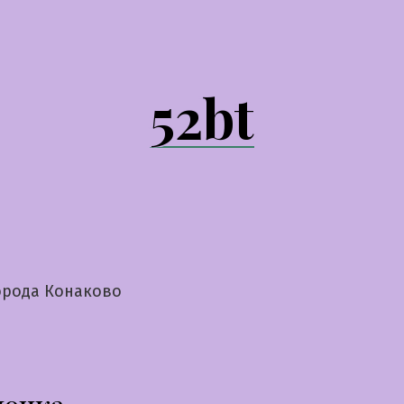
52bt
орода Конаково