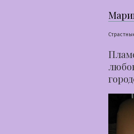
Мари
Страстны
Пламе
любов
город