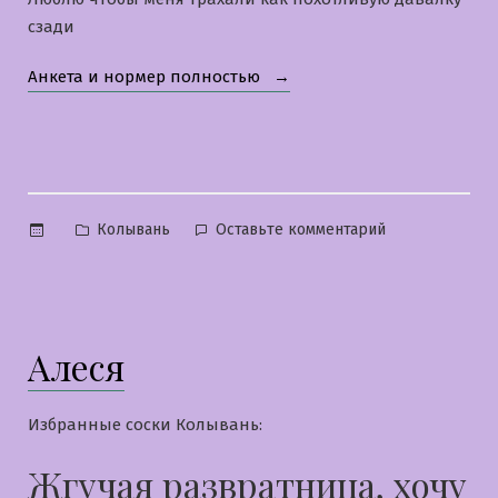
сзади
«Ира»
Анкета и нормер полностью
Опубликовано
к
Колывань
Оставьте комментарий
в
Ира
Алеся
Избранные соски Колывань:
Жгучая развратница, хочу