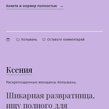
«Софья»
Анкета и нормер полностью
Опубликовано
к
Колывань
Оставьте комментарий
в
Софья
Ксения
Раскрепощенные женщины Колывань:
Шикарная развратница,
ищу полного для