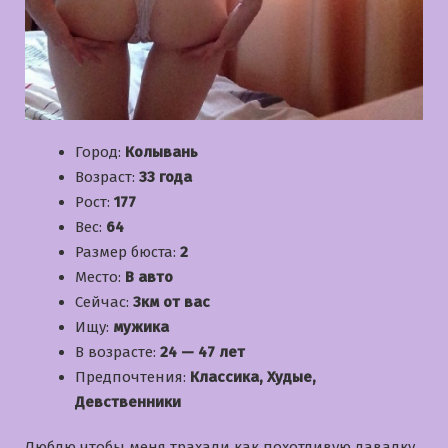
Город:
Колывань
Возраст:
33 года
Рост:
177
Вес:
64
Размер бюста:
2
Место:
В авто
Сейчас:
3км от вас
Ищу:
мужика
В возрасте:
24 — 47 лет
Предпочтения:
Классика, Худые,
Девственники
Люблю чтобы меня трахали как похотливую давалку