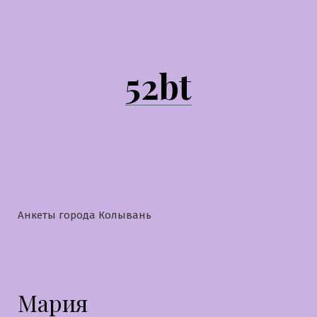
Перейти
к
содержимому
52bt
Анкеты города Колывань
Мария