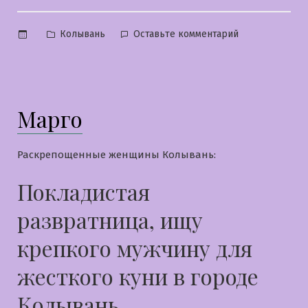
Опубликовано
к
Колывань
Оставьте комментарий
в
Юлия
Марго
Раскрепощенные женщины Колывань:
Покладистая
развратница, ищу
крепкого мужчину для
жесткого куни в городе
Колывань