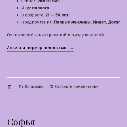
Сейчас:
2км от вас
Ищу:
полного
В возрасте:
21 — 56 лет
Предпочтения:
Полные мужчины, Минет, Досуг
Очень хочу быть оттраханой в пизду шалавой
«Елена»
Анкета и нормер полностью
Опубликовано
к
Колывань
Оставьте комментарий
в
Елена
Софья