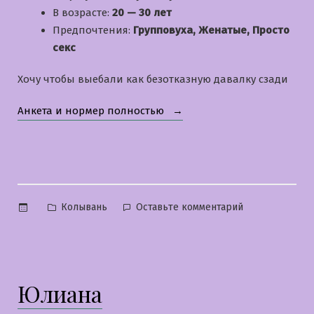
В возрасте:
20 — 30 лет
Предпочтения:
Групповуха, Женатые, Просто
секс
Хочу чтобы выебали как безотказную давалку сзади
«Алеся»
Анкета и нормер полностью
Опубликовано
к
Колывань
Оставьте комментарий
в
Алеся
Юлиана