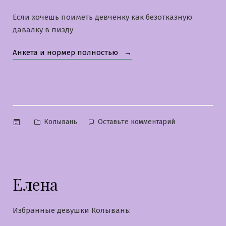
Если хочешь поиметь девченку как безотказную
давалку в пизду
«Светуля»
Анкета и нормер полностью
Опубликовано
к
Колывань
Оставьте комментарий
в
Светуля
Елена
Избранные девушки Колывань: