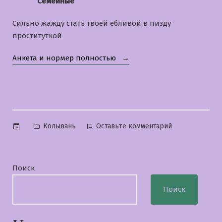
Семейные
Сильно жажду стать твоей ебливой в пизду
проституткой
«Марго»
Анкета и нормер полностью
Опубликовано
к
Колывань
Оставьте комментарий
в
Марго
Поиск
Поиск