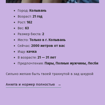
Город:
Колывань
Возраст:
21 год
Рост:
162
Вес:
63
Размер бюста:
2
Место:
Только в г. Колывань
Сейчас:
2000 метров от вас
Ищу:
качка
В возрасте:
21 — 31 лет
Предпочтения:
Пары, Полные мужчины, Лесби
Сильно желаю быть твоей трахнутой в зад шкурой
«Юлия»
Анкета и нормер полностью