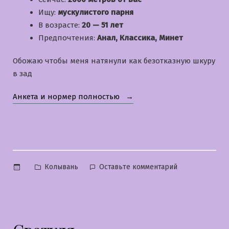
Ищу:
мускулистого парня
В возрасте:
20 — 51 лет
Предпочтения:
Анал, Классика, Минет
Обожаю чтобы меня натянули как безотказную шкуру
в зад
«Мария»
Анкета и нормер полностью
Опубликовано
к
Колывань
Оставьте комментарий
в
Мария