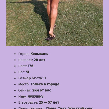
Город:
Колывань
Возраст:
28 лет
Рост:
176
Вес:
51
Размер бюста:
3
Место:
Только в городе
Сейчас:
2км от вас
Ищу:
мужчину
В возрасте:
25 — 57 лет
Предпочтения:
Пары, Трах, Жесткий секс