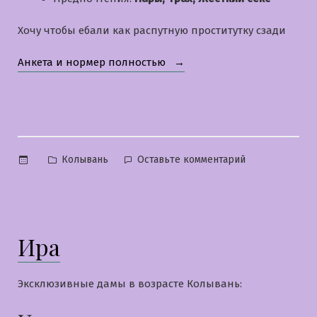
Хочу чтобы ебали как распутную проститутку сзади
«Ксения»
Анкета и нормер полностью
Опубликовано
к
Колывань
Оставьте комментарий
в
Ксения
Ира
Эксклюзивные дамы в возрасте Колывань: