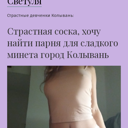
Светуля
Страстные девченки Колывань:
Страстная соска, хочу
найти парня для сладкого
минета город Колывань