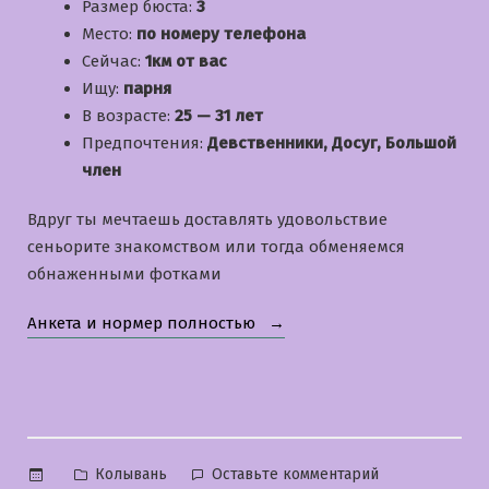
Размер бюста:
3
Место:
по номеру телефона
Сейчас:
1км от вас
Ищу:
парня
В возрасте:
25 — 31 лет
Предпочтения:
Девственники, Досуг, Большой
член
Вдруг ты мечтаешь доставлять удовольствие
сеньорите знакомством или тогда обменяемся
обнаженными фотками
«Юлиана»
Анкета и нормер полностью
Опубликовано
к
Колывань
Оставьте комментарий