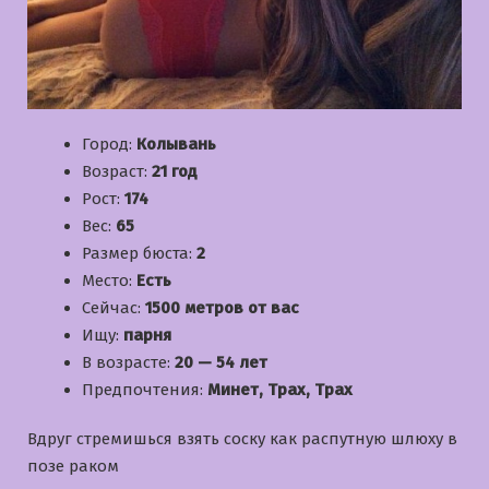
Город:
Колывань
Возраст:
21 год
Рост:
174
Вес:
65
Размер бюста:
2
Место:
Есть
Сейчас:
1500 метров от вас
Ищу:
парня
В возрасте:
20 — 54 лет
Предпочтения:
Минет, Трах, Трах
Вдруг стремишься взять соску как распутную шлюху в
позе раком