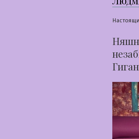
Людм
Настоящи
Няшна
незаб
Гиган