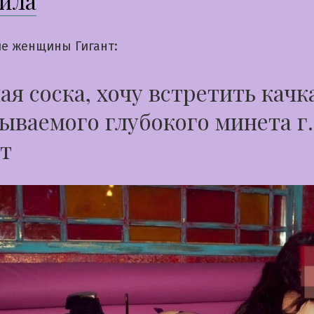
ила
е женщины Гигант:
я соска, хочу встретить качк
ываемого глубокого минета г.
т