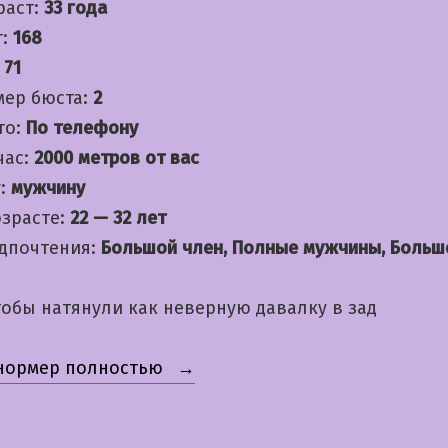
раст:
33 года
т:
168
:
71
мер бюста:
2
то:
По телефону
час:
2000 метров от вас
:
мужчину
озрасте:
22 — 32 лет
дпочтения:
Большой член, Полные мужчины, Больш
обы натянули как неверную давалку в зад
«Юленька»
 нормер полностью