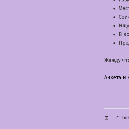
Мес
Сей
Ищу
В в
Пре
Жажду чт
Анкета и
Опу
Гиг
в