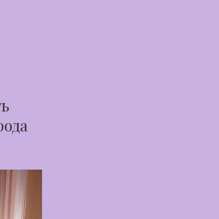
ть
рода