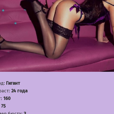
од:
Гигант
раст:
24 года
т:
160
:
75
мер бюста:
3