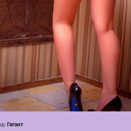
од:
Гигант