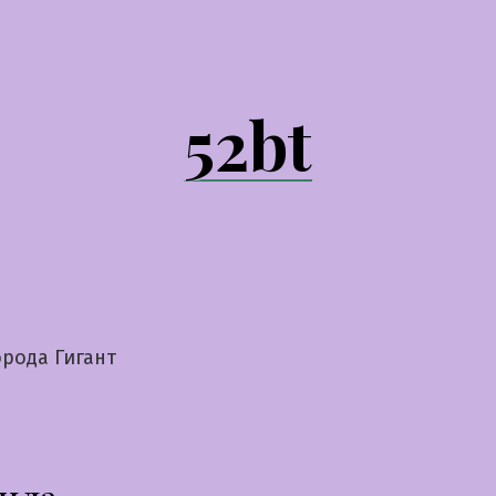
52bt
рода Гигант