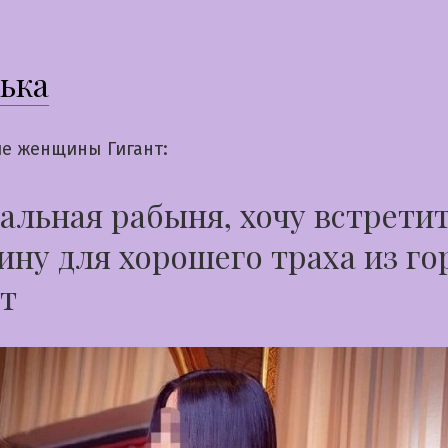
ька
е женщины Гигант:
альная рабыня, хочу встрети
ну для хорошего траха из го
т