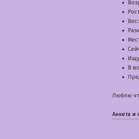
Воз
Рос
Вес
Раз
Мес
Сей
Ищу
В в
Пре
Люблю чт
Анкета и