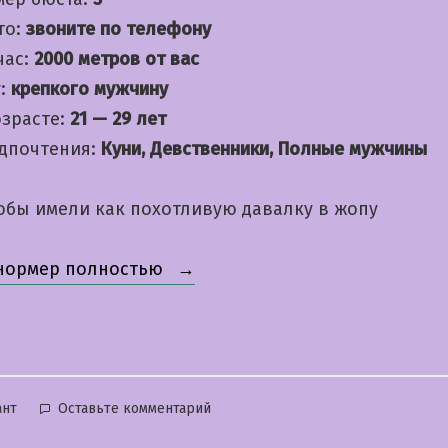
то:
звоните по телефону
час:
2000 метров от вас
:
крепкого мужчину
озрасте:
21 — 29 лет
дпочтения:
Куни, Девственники, Полные мужчины
обы имели как похотливую давалку в жопу
«Людмила»
 нормер полностью
бликовано
к
ант
Оставьте комментарий
Людмила