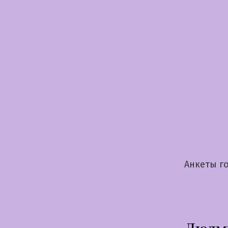
Перейти
к
содержимому
Анкеты го