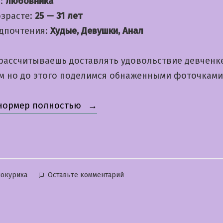
:
любовника
озрасте:
25 — 31 лет
дпочтения:
Худые, Девушки, Анал
 рассчитываешь доставлять удовольствие девченк
м но до этого поделимся обнаженными фоточками
«Маргарита»
 нормер полностью
бликовано
к
окуриха
Оставьте комментарий
Маргарита