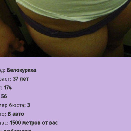
од:
Белокуриха
раст:
37 лет
т:
174
:
56
мер бюста:
3
то:
В авто
час:
1500 метров от вас