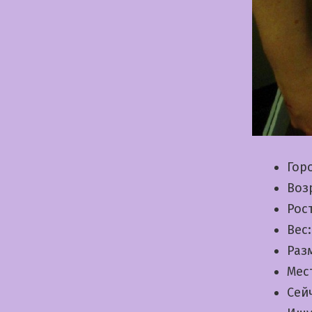
Гор
Воз
Рос
Вес
Раз
Мес
Сей