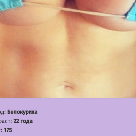
од:
Белокуриха
раст:
22 года
т:
175