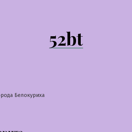
52bt
орода Белокуриха