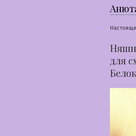
Анют
Настоящи
Няшна
для с
Бело