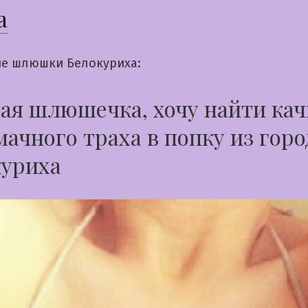
а
е шлюшки Белокуриха:
я шлюшечка, хочу найти кач
мачного траха в попку из горо
куриха