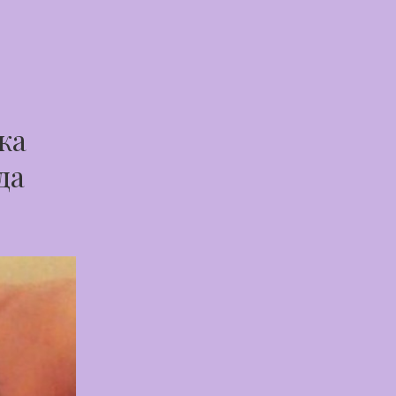
ка
да