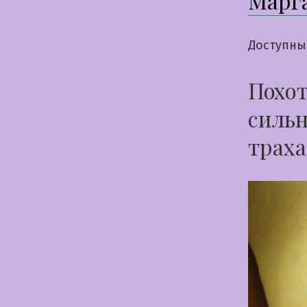
Марг
Доступны
Похот
сильн
траха