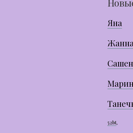
Новы
Яна
Жанн
Сашен
Марин
Танеч
52bt
,