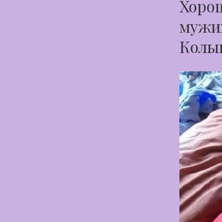
Хорош
мужик
Колы