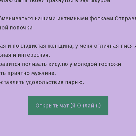
елаю быть твоей трахнутой в зад шкурой
бмениваться нашими интимными фотками Отправ
ной попочки
ая и покладистая женщина, у меня отличная пися 
ьная и интересная.
нравится полизать кисулю у молодой госпожи
ать приятно мужчине.
ставлять удовольствие парню.
Открыть чат (Я Онлайн!)