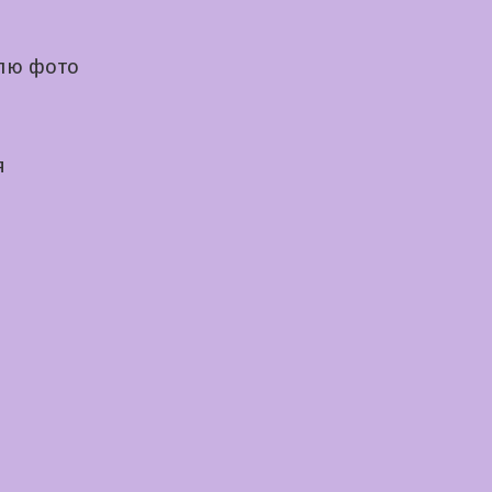
лю фото
я