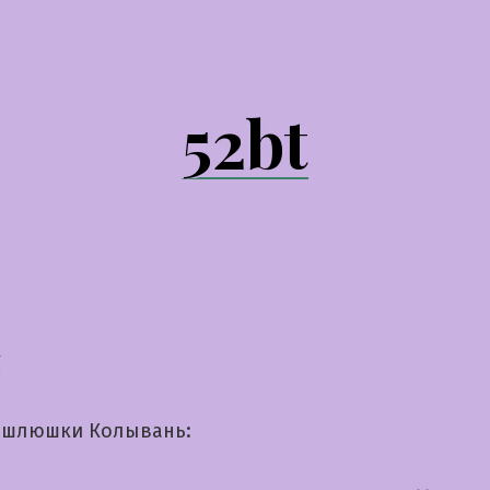
52bt
я
 шлюшки Колывань: