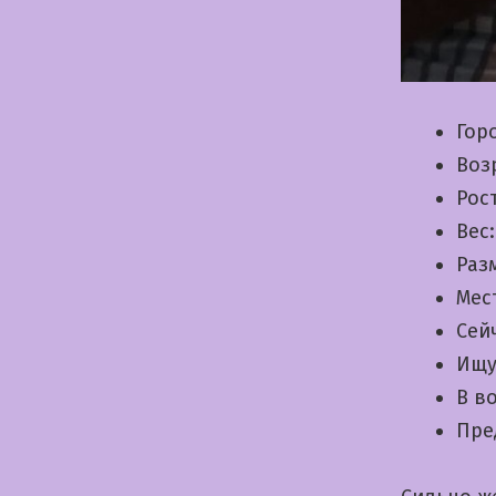
Гор
Воз
Рос
Вес
Раз
Мес
Сей
Ищу
В в
Пре