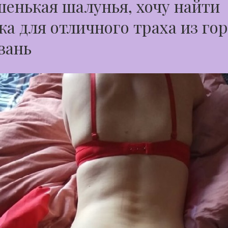
енькая шалунья, хочу найти
а для отличного траха из гор
вань