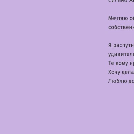
Сильно ж
Мечтаю о
собствен
Я распутн
удивител
Те кому 
Хочу дел
Люблю до