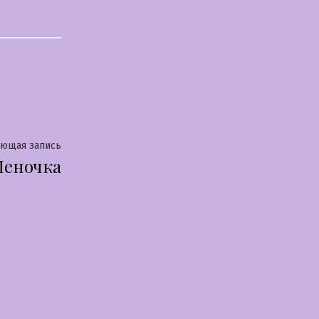
Следующая
ующая запись
Леночка
запись: