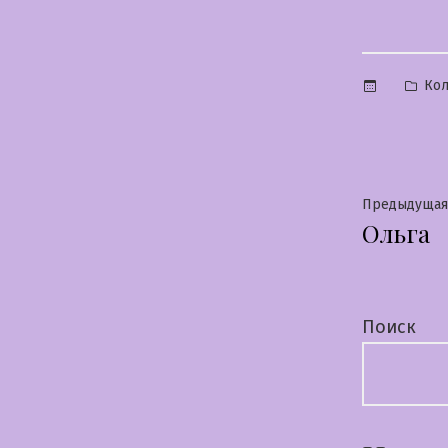
Опу
Ко
в
Нави
Предыдущая
Ольга
по
запи
Поиск