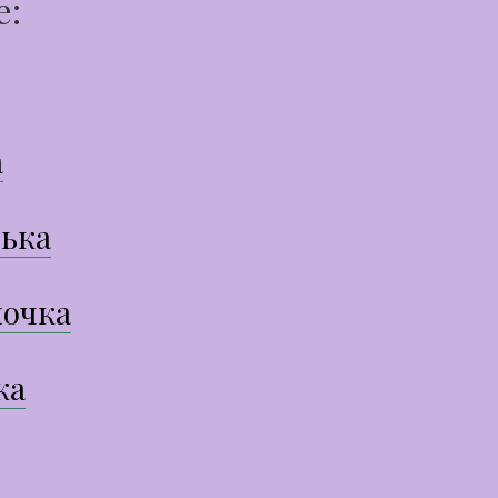
е:
а
ька
очка
ка