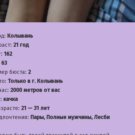
од:
Колывань
раст:
21 год
т:
162
:
63
мер бюста:
2
то:
Только в г. Колывань
час:
2000 метров от вас
:
качка
озрасте:
21 — 31 лет
дпочтения:
Пары, Полные мужчины, Лесби