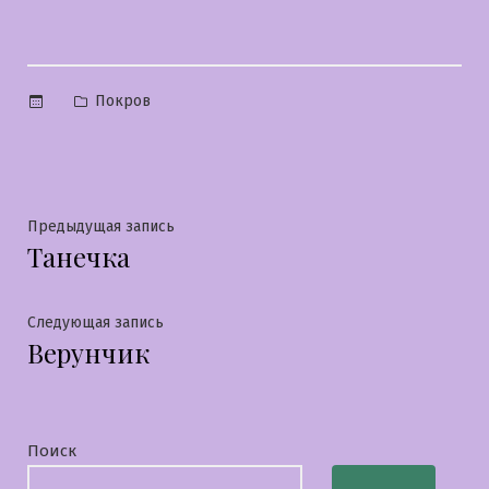
Опубликовано
Покров
в
Навигация
Предыдущая
Предыдущая запись
Танечка
запись:
по
записям
Следующая
Следующая запись
Верунчик
запись:
Поиск