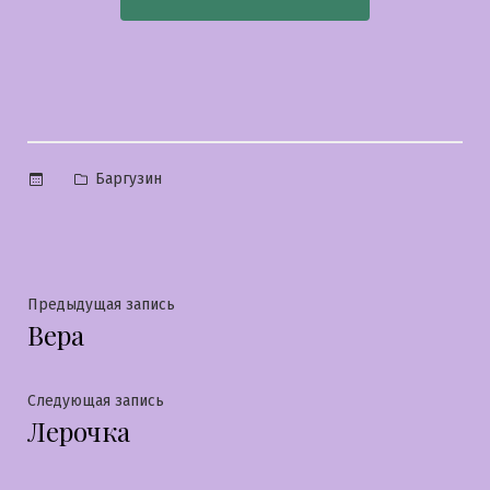
Опубликовано
Баргузин
в
Навигация
Предыдущая
Предыдущая запись
Вера
запись:
по
записям
Следующая
Следующая запись
Лерочка
запись: