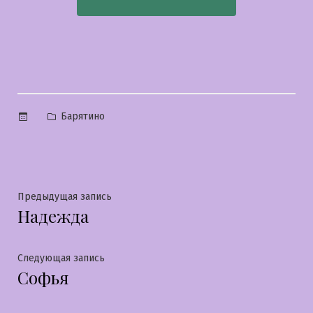
Опубликовано
Барятино
в
Навигация
Предыдущая
Предыдущая запись
Надежда
запись:
по
записям
Следующая
Следующая запись
Софья
запись: