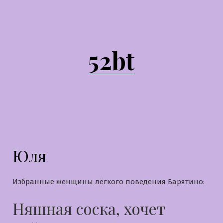
Перейти
к
содержимому
52bt
Юля
Избранные женщины лёгкого поведения Барятино:
Няшная соска, хочет