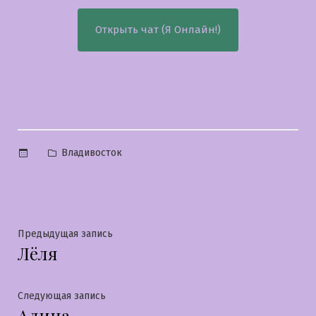
Открыть чат (Я Онлайн!)
Опубликовано
Владивосток
в
Навигация
Предыдущая
Предыдущая запись
Лёля
запись:
по
записям
Следующая
Следующая запись
Алина
запись: