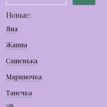
Новые:
Яна
Жанна
Сашенька
Мариночка
Танечка
52bt
,