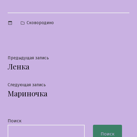
Опубликовано
Сковородино
в
Навигация
Предыдущая
Предыдущая запись
Ленка
запись:
по
записям
Следующая
Следующая запись
Мариночка
запись:
Поиск
Поиск