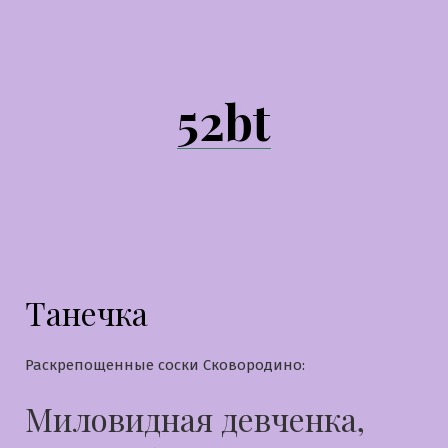
Перейти
к
содержимому
52bt
Танечка
Раскрепощенные соски Сковородино:
Миловидная девченка,