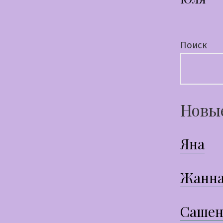
по
запи
Поиск
Новы
Яна
Жанн
Сашен