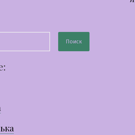
сям
Поиск
е:
а
ька