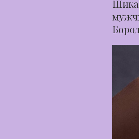
Шикар
мужчи
Боро