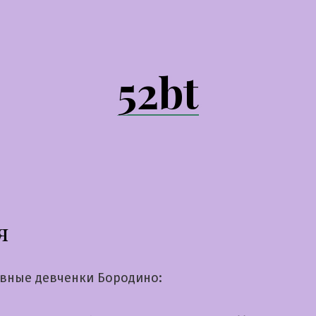
52bt
я
вные девченки Бородино: