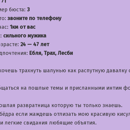
:
71
мер бюста:
3
то:
звоните по телефону
час:
1км от вас
:
сильного мужика
озрасте:
24 — 47 лет
дпочтения:
Ебля, Трах, Лесби
 хочешь трахнуть шалунью как распутную давалку 
щаться на пошлые темы и приcланными интим ф
пошлая развратница которую ты только знаешь.
 бёдра если жаждешь отлизать мою красивую кис
ти легкие свидания любящие объятия.