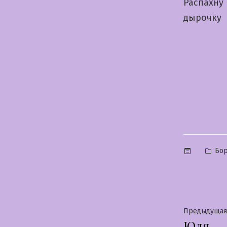
Распахну
дырочку
Опу
Бо
в
Нави
Предыдущая
Юля