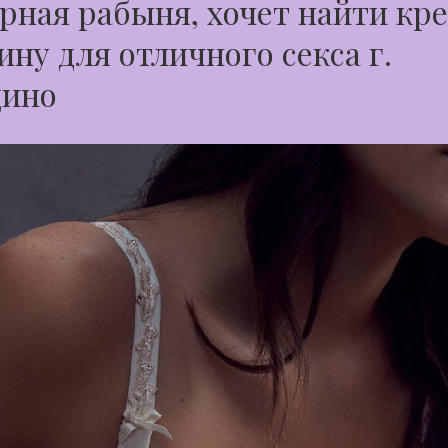
ная рабыня, хочет найти кр
ну для отличного секса г.
дино