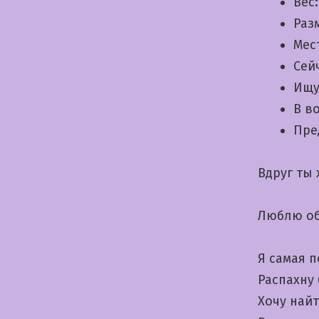
Вес
Раз
Мес
Сей
Ищу
В в
Пре
Вдруг ты
Люблю об
Я самая 
Распахну
Хочу най