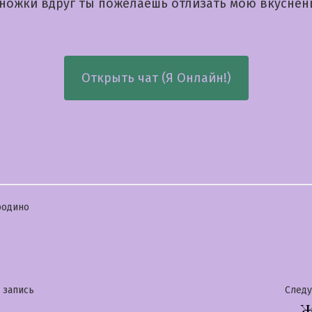
 ножки вдруг ты пожелаешь отлизать мою вкусне
Открыть чат (Я Онлайн!)
бликовано
родино
гация
Предыдущая
 запись
След
Ж
запись: