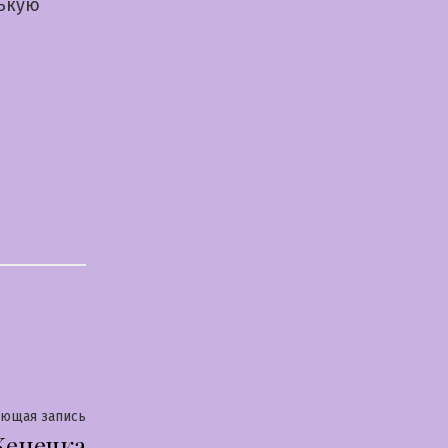
нькую
Следующая
ующая запись
енечка
запись: