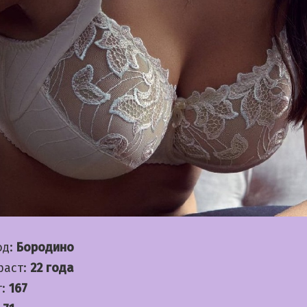
од:
Бородино
раст:
22 года
т:
167