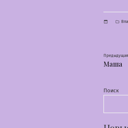
Опу
Вла
в
Нави
Предыдущая
Маша
по
запи
Поиск
Новы