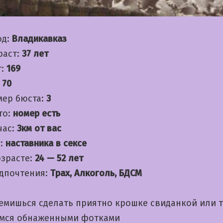
од:
Владикавказ
раст:
37 лет
т:
169
:
70
мер бюста:
3
то:
номер есть
час:
3км от вас
:
наставника в сексе
озрасте:
24 — 52 лет
дпочтения:
Трах, Алкоголь, БДСМ
ремишься сделать приятно крошке свиданкой или т
мся обнаженными фотками