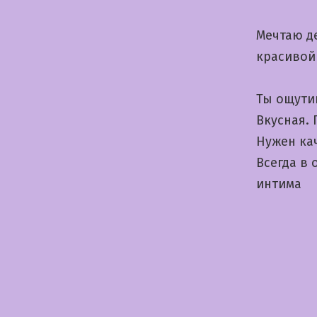
Мечтаю д
красивой
Ты ощути
Вкусная.
Нужен ка
Всегда в
интима