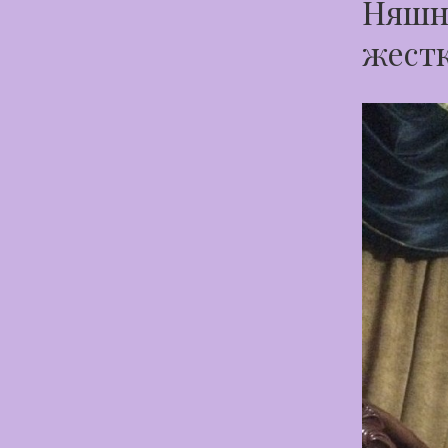
Няшна
жестк