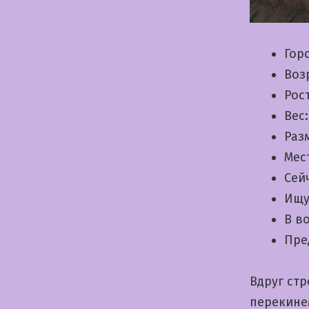
Гор
Воз
Рос
Вес
Раз
Мес
Сей
Ищу
В в
Пре
Вдруг ст
перекине