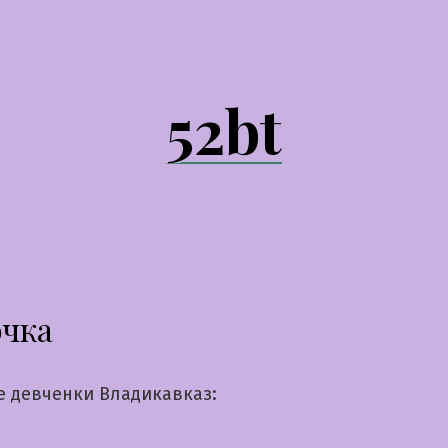
52bt
очка
е девченки Владикавказ: