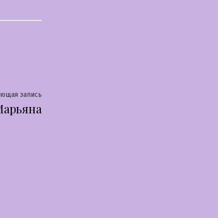
Следующая
ующая запись
Марьяна
запись: