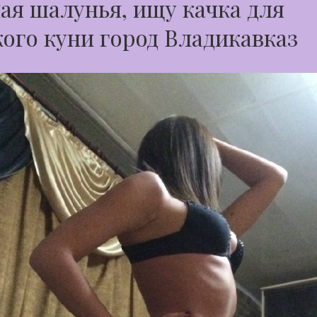
я шалунья, ищу качка для
ого куни город Владикавказ