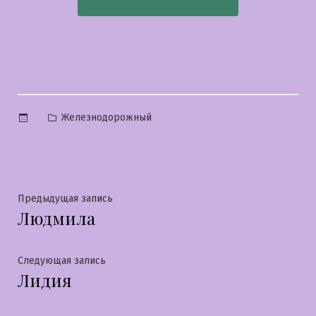
Опубликовано
Железнодорожный
в
Навигация
Предыдущая
Предыдущая запись
Людмила
запись:
по
записям
Следующая
Следующая запись
Лидия
запись: