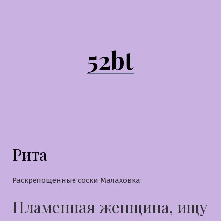
Перейти
к
содержимому
52bt
Рита
Раскрепощенные соски Малаховка:
Пламенная женщина, ищу