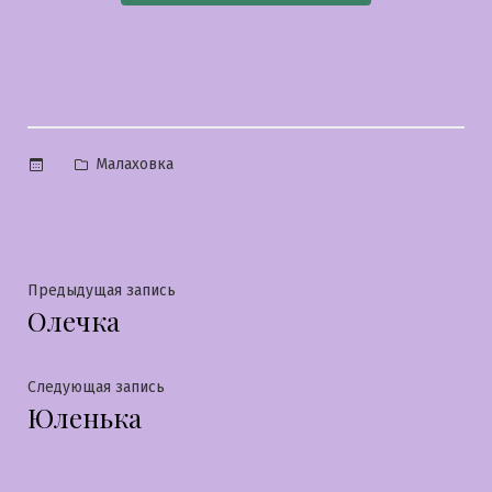
Опубликовано
Малаховка
в
Навигация
Предыдущая
Предыдущая запись
Олечка
запись:
по
записям
Следующая
Следующая запись
Юленька
запись: