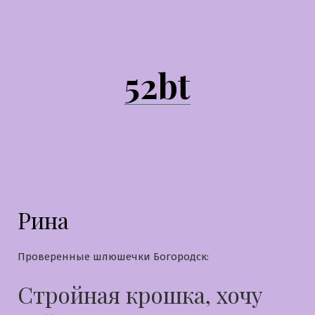
Перейти
к
содержимому
52bt
Рина
Проверенные шлюшечки Богородск:
Стройная крошка, хочу