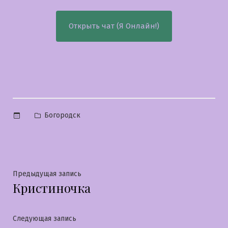
Открыть чат (Я Онлайн!)
Опубликовано
Богородск
в
Навигация
Предыдущая
Предыдущая запись
Кристиночка
запись:
по
записям
Следующая
Следующая запись