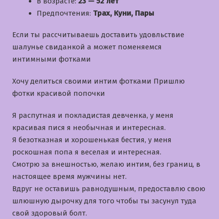
В возрасте:
23 — 52 лет
Предпочтения:
Трах, Куни, Пары
Если ты рассчитываешь доставить удовльствие
шалунье свиданкой а может поменяемся
интимными фотками
Хочу делиться своими интим фотками Пришлю
фотки красивой попочки
Я распутная и покладистая девченка, у меня
красивая пися я необычная и интересная.
Я безотказная и хорошенькая бестия, у меня
роскошная попа я веселая и интересная.
Смотрю за внешностью, желаю интим, без границ, в
настоящее время мужчины нет.
Вдруг не оставишь равнодушным, предоставлю свою
шлюшную дырочку для того чтобы ты засунул туда
свой здоровый болт.