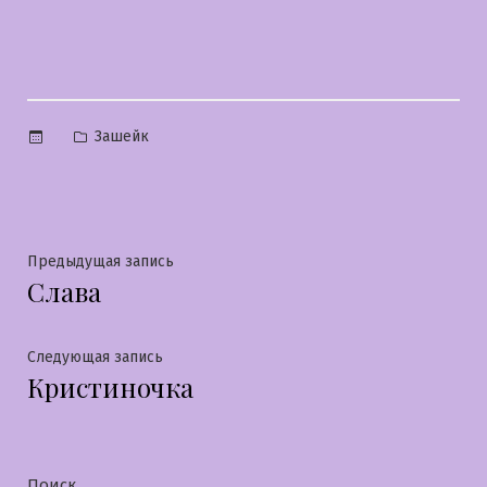
Опубликовано
Зашейк
в
Навигация
Предыдущая
Предыдущая запись
Слава
запись:
по
записям
Следующая
Следующая запись
Кристиночка
запись:
Поиск