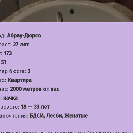
од:
Абрау-Дюрсо
раст:
27 лет
т:
173
:
51
мер бюста:
3
то:
Квартира
час:
2000 метров от вас
:
качка
озрасте:
18 — 33 лет
дпочтения:
БДСМ, Лесби, Женатые