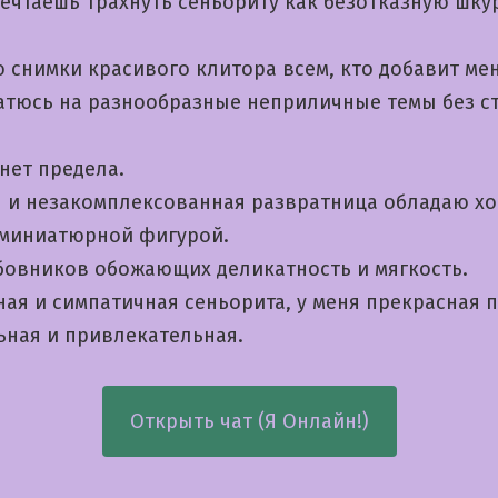
ечтаешь трахнуть сеньориту как безотказную шкур
 снимки красивого клитора всем, кто добавит мен
Чатюсь на разнообразные неприличные темы без с
нет предела.
я и незакомплексованная развратница обладаю х
 миниатюрной фигурой.
овников обожающих деликатность и мягкость.
ая и симпатичная сеньорита, у меня прекрасная п
ьная и привлекательная.
Открыть чат (Я Онлайн!)