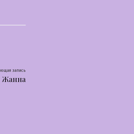
Следующая
ующая запись
Жанна
запись: