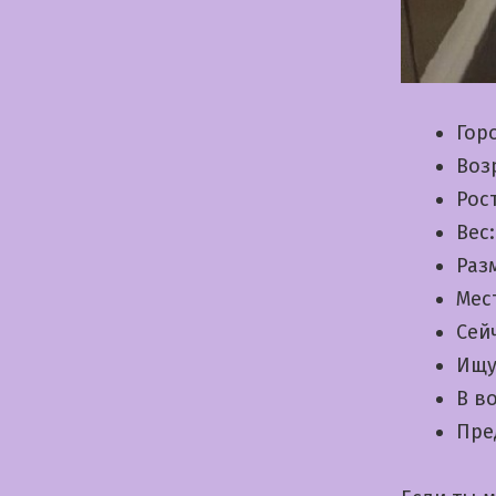
Гор
Воз
Рос
Вес
Раз
Мес
Сей
Ищу
В в
Пре