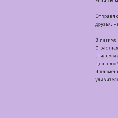
Если ты м
Отправлю
друзья. 
В интиме 
Страстна
стилем и
Ценю люб
Я пламенн
удивител