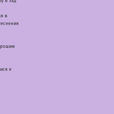
у в зад
я в
теснения
орошим
ися я