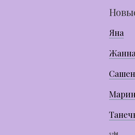
Новы
Яна
Жанн
Сашен
Марин
Танеч
52bt
,