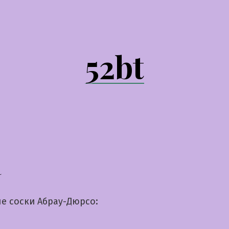
52bt
а
е соски Абрау-Дюрсо: