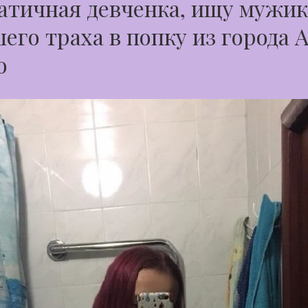
тичная девченка, ищу мужик
его траха в попку из города 
о