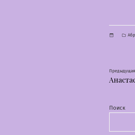
Опу
Аб
в
Нави
Предыдущая
Анаста
по
запи
Поиск