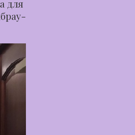
а для
Абрау-