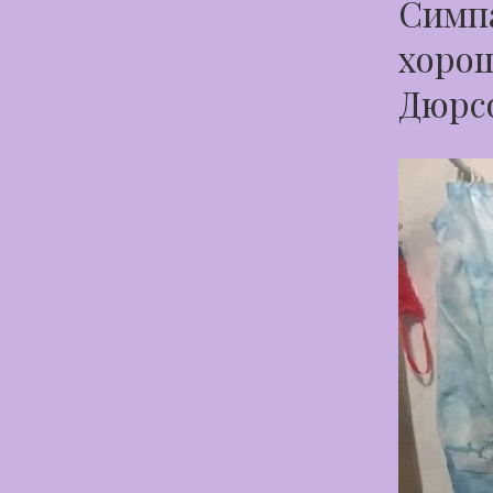
Симпа
хорош
Дюрс