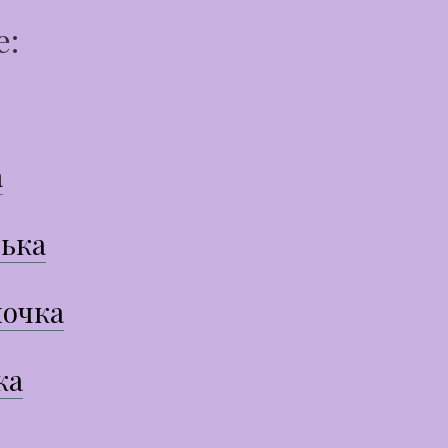
е:
а
ька
очка
ка