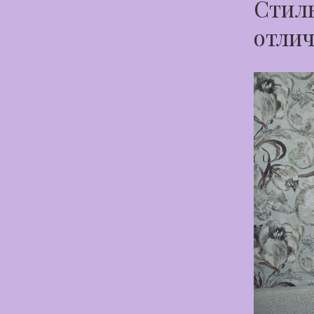
Стиль
отлич