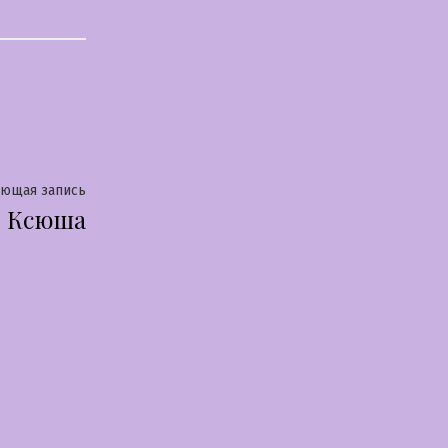
Следующая
ующая запись
Ксюша
запись: