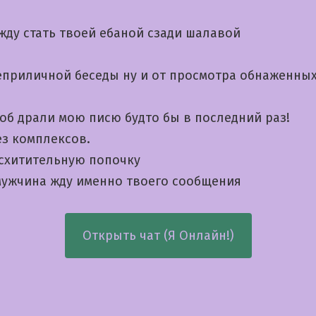
жду стать твоей ебаной сзади шалавой
неприличной беседы ну и от просмотра обнаженны
об драли мою писю будто бы в последний раз!
ез комплексов.
схитительную попочку
ужчина жду именно твоего сообщения
Открыть чат (Я Онлайн!)