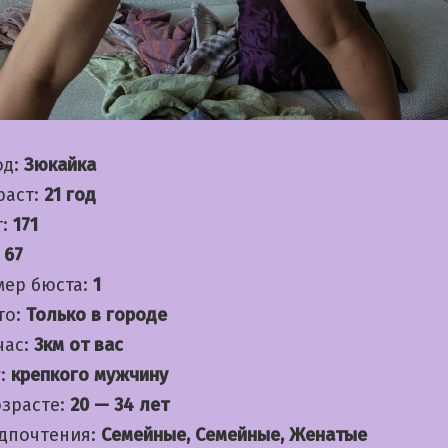
од:
Зюкайка
раст:
21 год
т:
171
:
67
мер бюста:
1
то:
Только в городе
час:
3км от вас
:
крепкого мужчину
озрасте:
20 — 34 лет
дпочтения:
Семейные, Семейные, Женатые