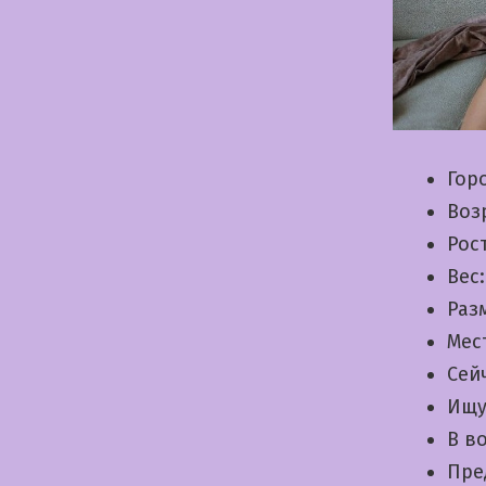
Гор
Воз
Рос
Вес
Раз
Мес
Сей
Ищу
В в
Пре