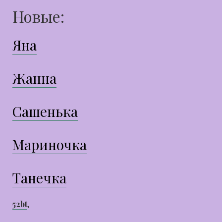
Новые:
Яна
Жанна
Сашенька
Мариночка
Танечка
52bt
,