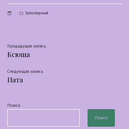
Опубликовано
Заполярный
в
Навигация
Предыдущая
Предыдущая запись
Ксюша
запись:
по
записям
Следующая
Следующая запись
Ната
запись:
Поиск
Поиск