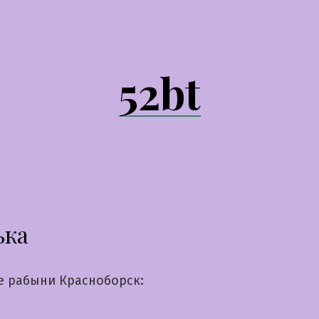
52bt
ька
е рабыни Красноборск: