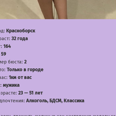
од:
Красноборск
раст:
32 года
т:
164
:
59
мер бюста:
2
то:
Только в городе
час:
1км от вас
:
мужика
озрасте:
23 — 51 лет
дпочтения:
Алкоголь, БДСМ, Классика