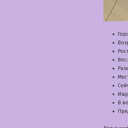
Гор
Воз
Рос
Вес
Раз
Мес
Сей
Ищу
В в
Пре