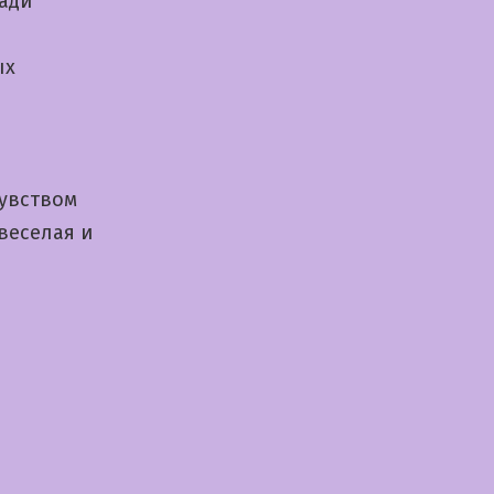
ади
ых
чувством
веселая и