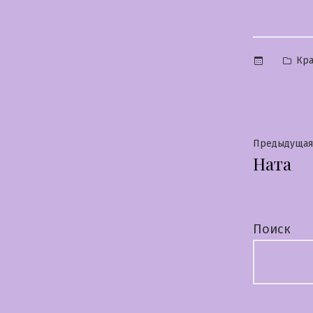
Опу
Кра
в
Нави
Предыдущая
Ната
по
запи
Поиск