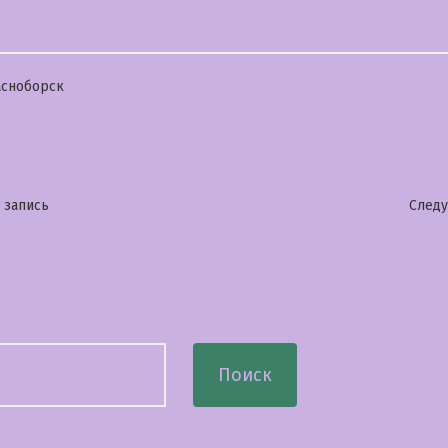
бликовано
сноборск
гация
Предыдущая
 запись
След
запись:
сям
Поиск