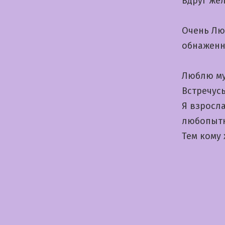
Вдруг же
Очень Лю
обнаженн
Люблю му
Встречус
Я взросла
любопытн
Тем кому