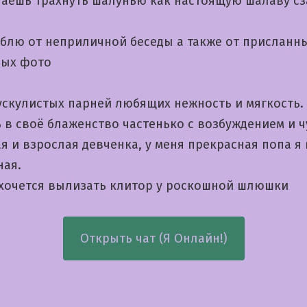
лаешь трахнуть шалунью как настоящую шалаву сз
блю от неприличной беседы а также от присланн
ых фото
скулистых парней любящих нежность и мягкость.
ь в своё блаженство частенько с возбуждением и 
я и взрослая девченка, у меня прекрасная попа я 
ая.
 хочется вылизать клитор у роскошной шлюшки
Открыть чат (Я Онлайн!)