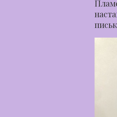
Пламе
наста
письк