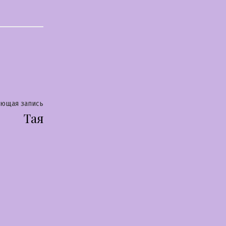
Следующая
ующая запись
Тая
запись: