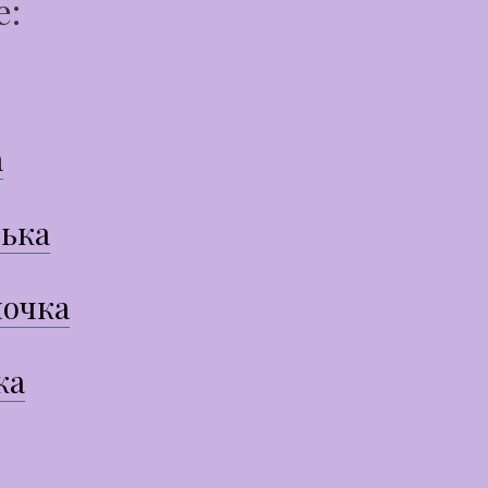
е:
а
ька
очка
ка