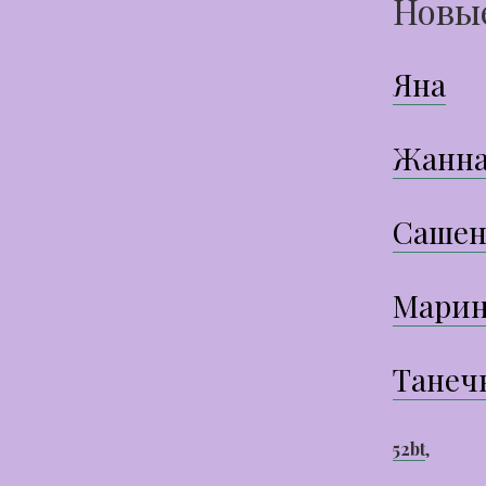
Новы
Яна
Жанн
Сашен
Марин
Танеч
52bt
,