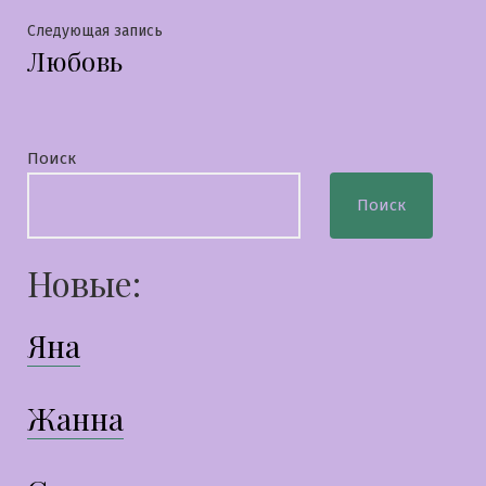
записям
Следующая
Следующая запись
Любовь
запись:
Поиск
Поиск
Новые:
Яна
Жанна