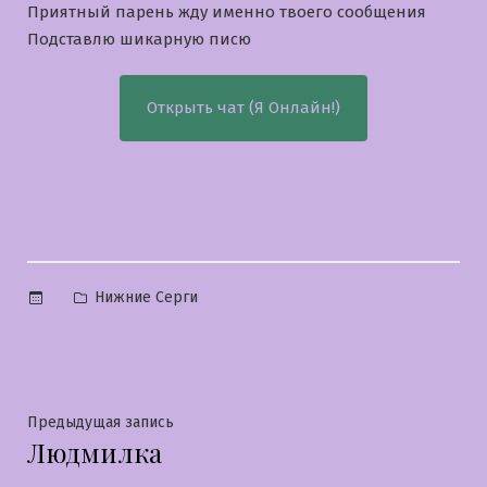
Приятный парень жду именно твоего сообщения
Подставлю шикарную писю
Открыть чат (Я Онлайн!)
Опубликовано
Нижние Серги
в
Навигация
Предыдущая
Предыдущая запись
Людмилка
запись:
по