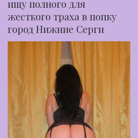
ищу полного для
жесткого траха в попку
город Нижние Серги