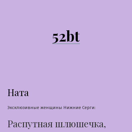
Перейти
к
содержимому
52bt
Ната
Эксклюзивные женщины Нижние Серги:
Распутная шлюшечка,