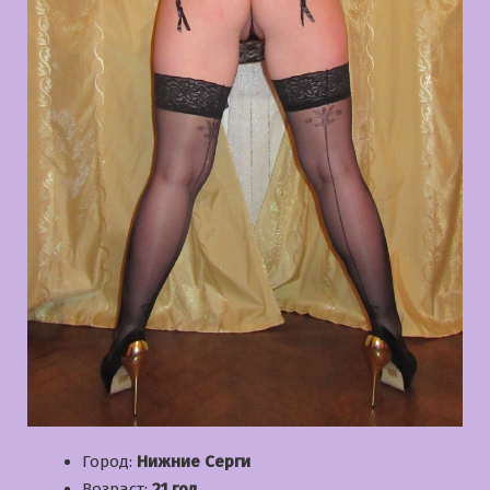
Город:
Нижние Серги
Возраст:
21 год