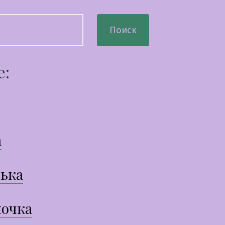
Поиск
е:
а
ька
очка