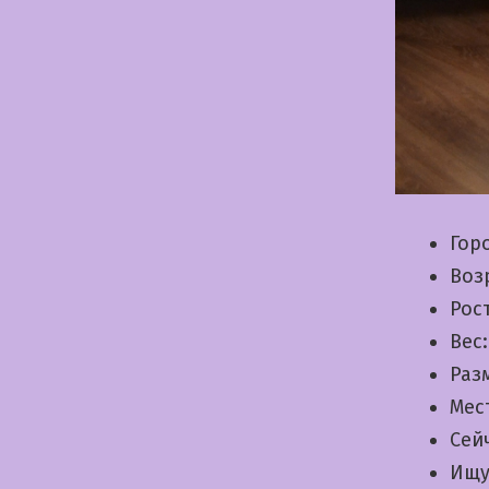
Гор
Воз
Рос
Вес
Раз
Мес
Сей
Ищу