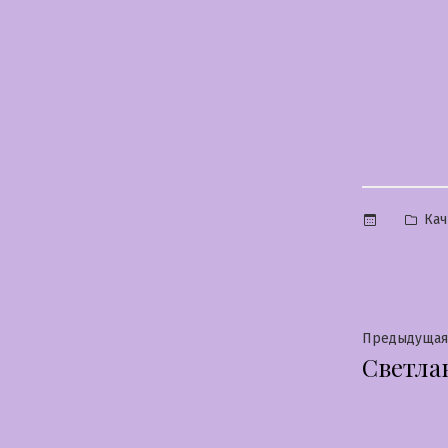
Опу
Кач
в
Нави
Предыдущая
Светла
по
запи