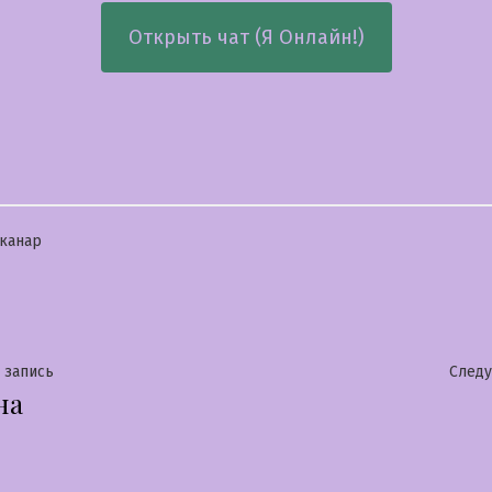
Открыть чат (Я Онлайн!)
бликовано
канар
гация
Предыдущая
 запись
След
на
запись:
сям