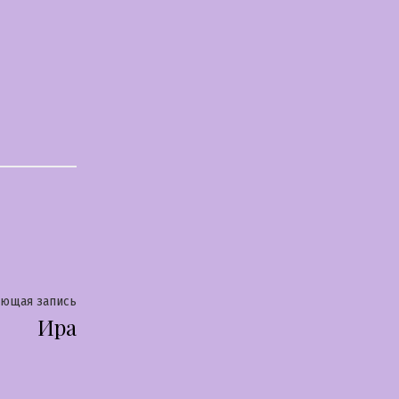
Следующая
ующая запись
Ира
запись: