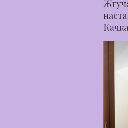
Жгуча
наста
Качк