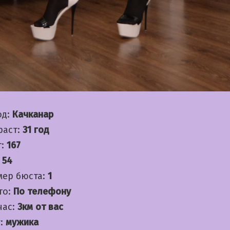
од:
Качканар
раст:
31 год
т:
167
:
54
мер бюста:
1
то:
По телефону
час:
3км от вас
:
мужика