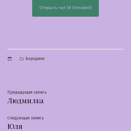
Открыть чат (Я Онлайн!)
Опубликовано
Бородино
в
Навигация
Предыдущая
Предыдущая запись
Людмилка
запись:
по
записям
Следующая
Следующая запись
Юля
запись: