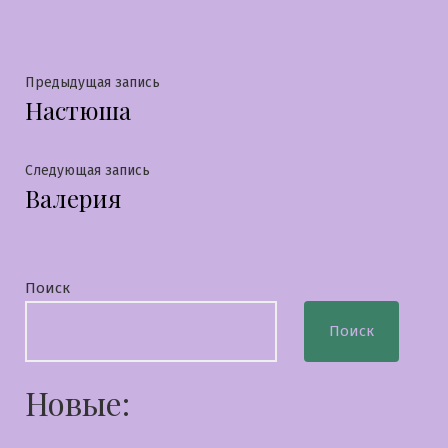
Навигация
Предыдущая
Предыдущая запись
Настюша
запись:
по
записям
Следующая
Следующая запись
Валерия
запись:
Поиск
Поиск
Новые: