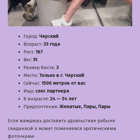
Город:
Черский
Возраст:
33 года
Рост:
167
Вес:
51
Размер бюста:
3
Место:
Только в г. Черский
Сейчас:
1500 метров от вас
Ищу:
секс партнера
В возрасте:
24 — 54 лет
Предпочтения:
Женатые, Пары, Пары
Если жаждишь доставить удовльствие рабыне
свиданкой а может поменяемся эротическими
фоточками