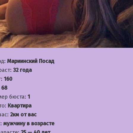
од:
Мариинский Посад
раст:
32 года
т:
160
:
68
мер бюста:
1
то:
Квартира
час:
2км от вас
:
мужчину в возрасте
озрасте:
25 — 40 лет