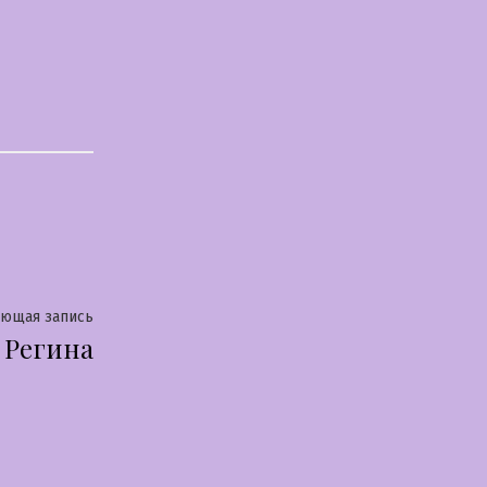
Следующая
ующая запись
Регина
запись: