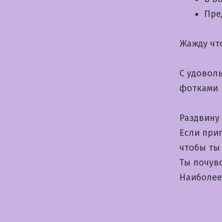
Пре
Жажду чт
С удовол
фотками
Раздвину
Если при
чтобы ты 
Ты почув
Наиболее