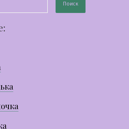
Поиск
е:
а
ька
очка
ка