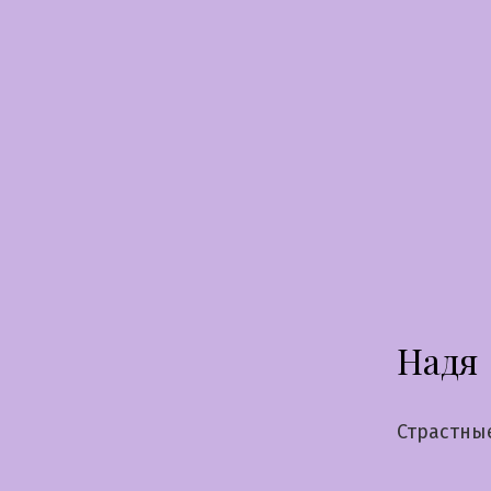
Перейти
к
содержимому
Надя
Страстны