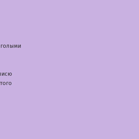
 голыми
писю
того