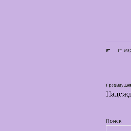
Опу
Мар
в
Нави
Предыдущая
Надеж
по
запи
Поиск