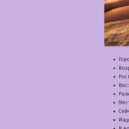
Гор
Воз
Рос
Вес
Раз
Мес
Сей
Ищу
В в