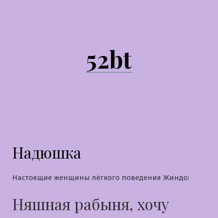
Перейти
к
содержимому
52bt
Надюшка
Настоящие женщины лёгкого поведения Жиндо:
Няшная рабыня, хочу