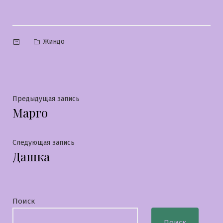
Опубликовано
Жиндо
в
Навигация
Предыдущая
Предыдущая запись
Марго
запись:
по
записям
Следующая
Следующая запись
Дашка
запись:
Поиск
Поиск