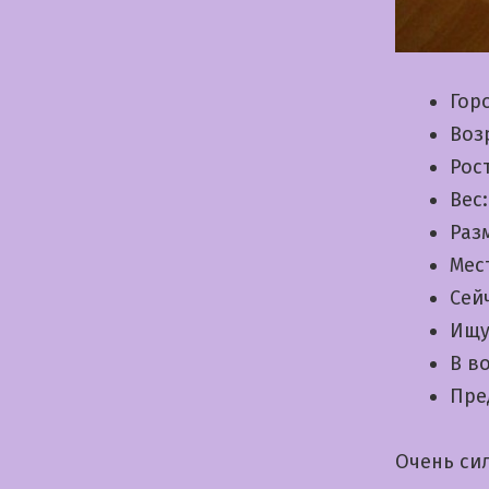
Гор
Воз
Рос
Вес
Раз
Мес
Сей
Ищу
В в
Пре
Очень си