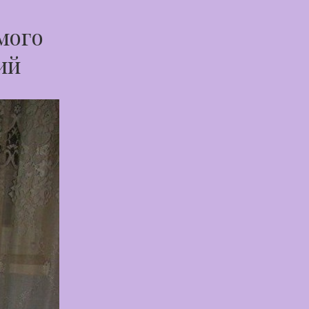
мого
ий