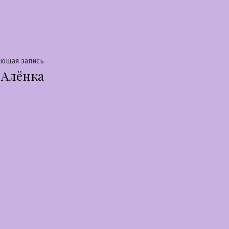
Следующая
ующая запись
Алёнка
запись: