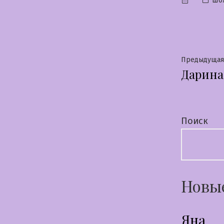
Шо
в
Нави
Предыдущая
Дарина
по
запи
Поиск
Новы
Яна