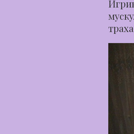
Игрив
муску
траха