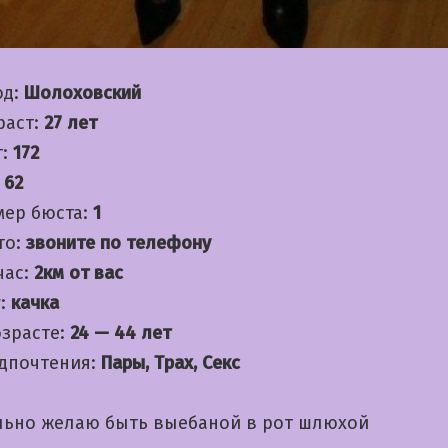
од:
Шолоховский
раст:
27 лет
т:
172
:
62
мер бюста:
1
то:
звоните по телефону
час:
2км от вас
:
качка
озрасте:
24 — 44 лет
дпочтения:
Пары, Трах, Секс
льно желаю быть выебаной в рот шлюхой