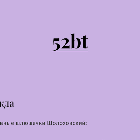
52bt
жда
вные шлюшечки Шолоховский: