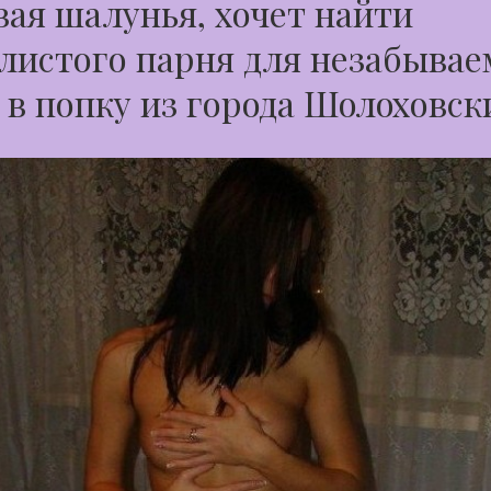
ая шалунья, хочет найти
листого парня для незабывае
 в попку из города Шолоховск