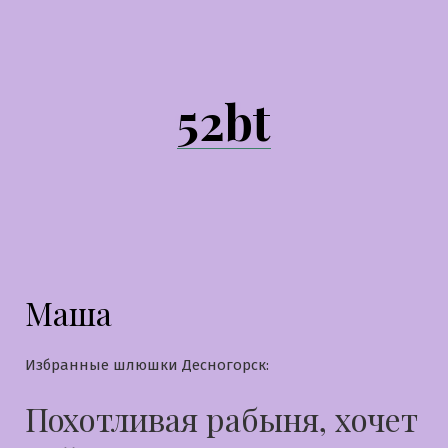
Перейти
к
содержимому
52bt
Маша
Избранные шлюшки Десногорск:
Похотливая рабыня, хочет