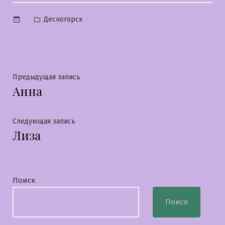
Опубликовано
Десногорск
в
Навигация
Предыдущая
Предыдущая запись
Анна
запись:
по
записям
Следующая
Следующая запись
Лиза
запись:
Поиск
Поиск