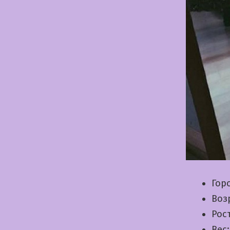
Гор
Воз
Рос
Вес