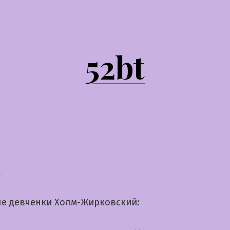
52bt
а
е девченки Холм-Жирковский: