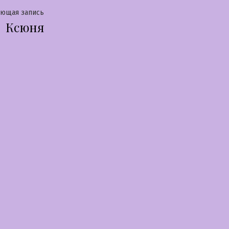
Следующая
ующая запись
Ксюня
запись: