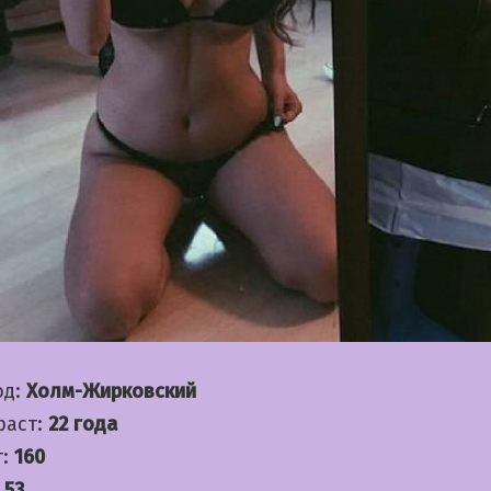
од:
Холм-Жирковский
раст:
22 года
т:
160
:
53