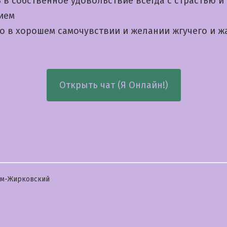
 в собственное удовольствие всегда с страстью и
ием
о в хорошем самочувствии и желании жгучего и ж
Открыть чат (Я Онлайн!)
бликовано
лм-Жирковский