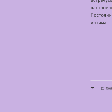
Встречусь
настроен
Постоянн
интима
Опу
Хо
в