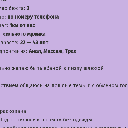
мер бюста:
2
то:
по номеру телефона
час:
1км от вас
:
сильного мужика
озрасте:
22 — 43 лет
дпочтения:
Анал, Массаж, Трах
льно желаю быть ебаной в пизду шлюхой
ьствием общаюсь на пошлые темы и с обменом го
 раскована.
 Подготовлюсь к потехам без одежды.