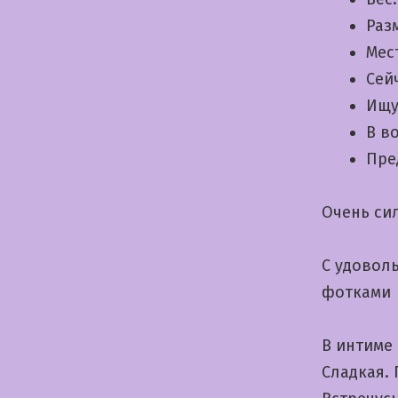
Раз
Мес
Сей
Ищу
В в
Пре
Очень си
С удовол
фотками
В интиме
Сладкая.