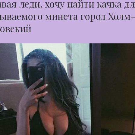
вая леди, хочу найти качка д
ываемого минета город Холм
овский