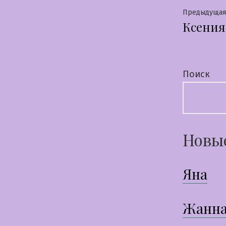
Нави
Предыдущая
Ксения
по
запи
Поиск
Новы
Яна
Жанн