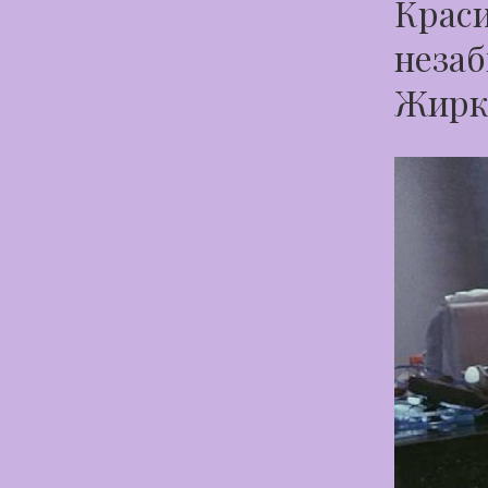
Краси
незаб
Жирк