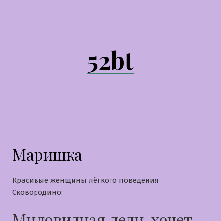
Перейти
к
содержимому
52bt
Маришка
Красивые женщины лёгкого поведения
Сковородино:
Миловидная леди, хочет