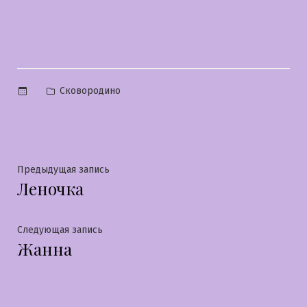
Опубликовано
Сковородино
в
Навигация
Предыдущая
Предыдущая запись
Леночка
запись:
по
записям
Следующая
Следующая запись
Жанна
запись: