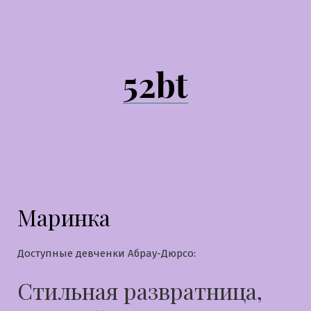
Перейти
к
содержимому
52bt
Маринка
Доступные девченки Абрау-Дюрсо:
Стильная развратница,