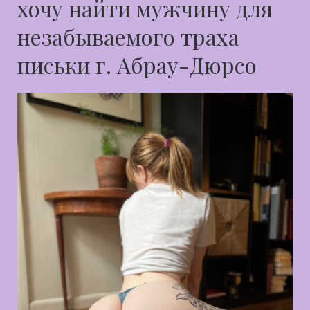
хочу найти мужчину для
незабываемого траха
письки г. Абрау-Дюрсо