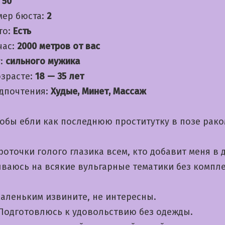
:
50
мер бюста:
2
то:
Есть
час:
2000 метров от вас
:
сильного мужика
озрасте:
18 — 35 лет
дпочтения:
Худые, Минет, Массаж
обы ебли как последнюю проститутку в позе рак
точки голого глазика всем, кто добавит меня в д
ваюсь на всякие вульгарные тематики без компл
маленьким извините, не интересны.
 Подготовлюсь к удовольствию без одежды.