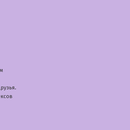
ом
рузья.
ексов