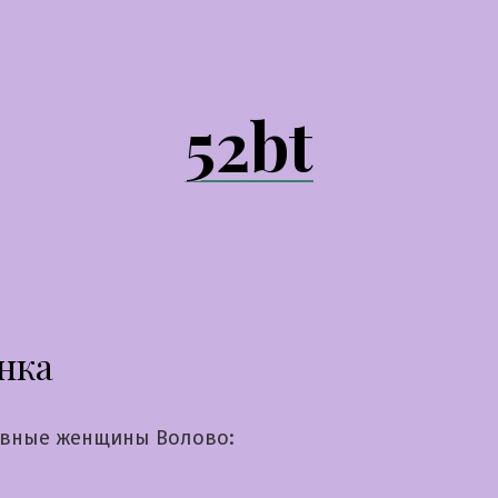
52bt
нка
вные женщины Волово: