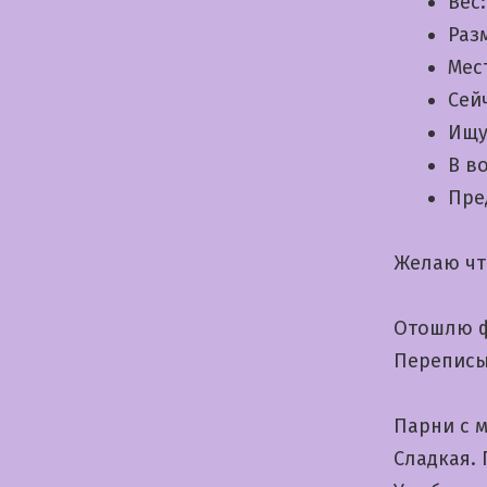
Вес
Раз
Мес
Сей
Ищу
В в
Пре
Желаю чт
Отошлю фо
Переписы
Парни с 
Сладкая.