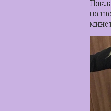
Покла
полно
минет