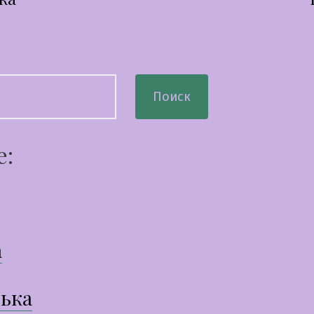
сям
Поиск
е:
а
ька