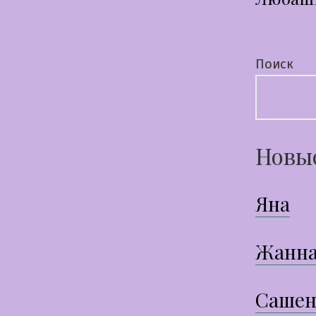
по
запи
Поиск
Новы
Яна
Жанн
Сашен