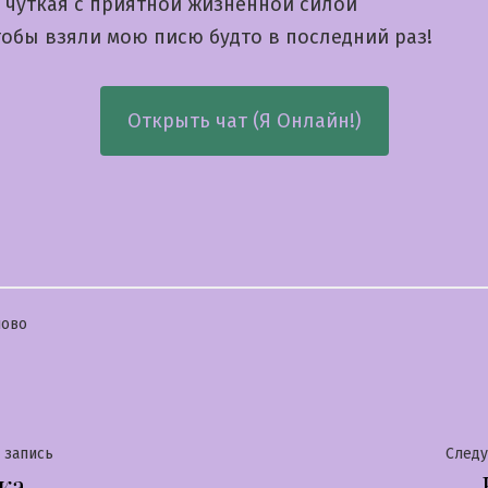
 чуткая с приятной жизненной силой
обы взяли мою писю будто в последний раз!
Открыть чат (Я Онлайн!)
бликовано
лово
гация
Предыдущая
 запись
След
ка
запись: