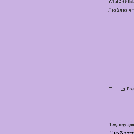
Улыбчива
Люблю чт
Опу
Во
в
Нави
Предыдущая
Любаш