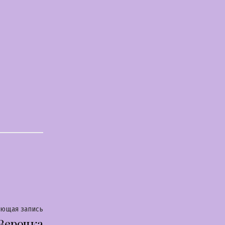
Следующая
ующая запись
Верочка
запись: