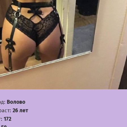
од:
Волово
раст:
26 лет
т:
172