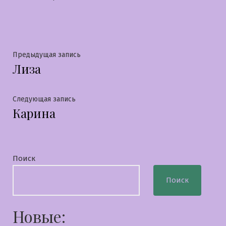
в
Навигация
Предыдущая
Предыдущая запись
Лиза
запись:
по
записям
Следующая
Следующая запись
Карина
запись:
Поиск
Поиск
Новые: