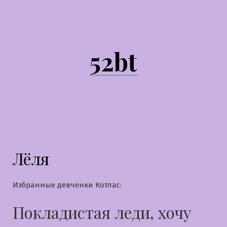
Перейти
к
содержимому
52bt
Лёля
Избранные девченки Котлас:
Покладистая леди, хочу