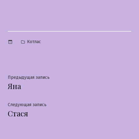
Опубликовано
Котлас
в
Навигация
Предыдущая
Предыдущая запись
Яна
запись:
по
записям
Следующая
Следующая запись
Стася
запись: