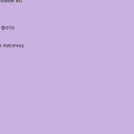
анием но
 фото
ю писечку