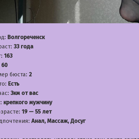
од:
Волгореченск
раст:
33 года
т:
163
:
60
мер бюста:
2
то:
Есть
час:
3км от вас
:
крепкого мужчину
озрасте:
19 — 55 лет
дпочтения:
Анал, Массаж, Досуг