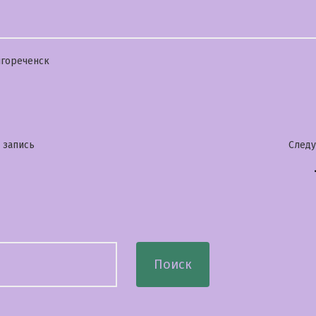
бликовано
гореченск
гация
Предыдущая
 запись
След
запись:
сям
Поиск