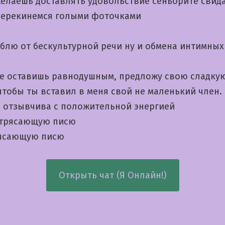
желаешь доставлять удовольствие сеньорите свид
перекинемся голыми фоточками
блю от бескультурной речи ну и обмена интимных
не оставишь равнодушным, предложу свою сладку
чтобы ты вставил в меня свой не маленький член.
а отзывчива с положительной энергией
отрясающую писю
ясающую писю
Открыть чат (Я Онлайн!)