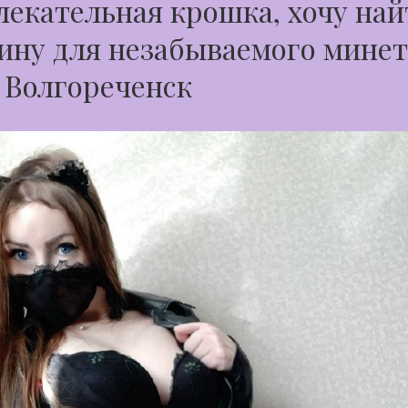
екательная крошка, хочу най
ну для незабываемого минет
 Волгореченск