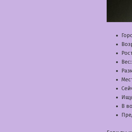
Гор
Воз
Рос
Вес
Раз
Мес
Сей
Ищу
В в
Пре