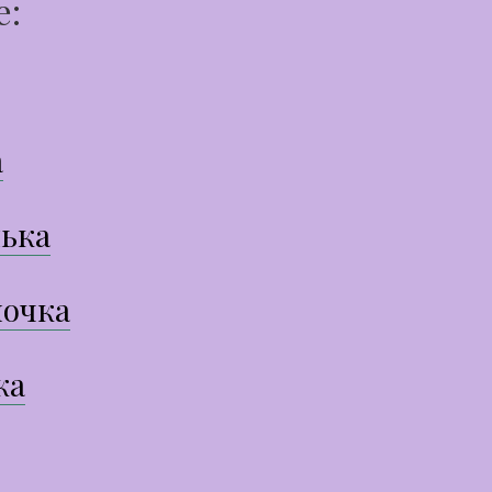
е:
а
ька
очка
ка