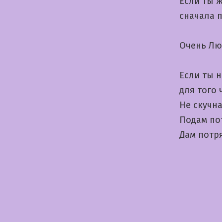
Если ты 
сначала 
Очень Лю
Если ты 
для того 
Не скучн
Подам п
Дам потр