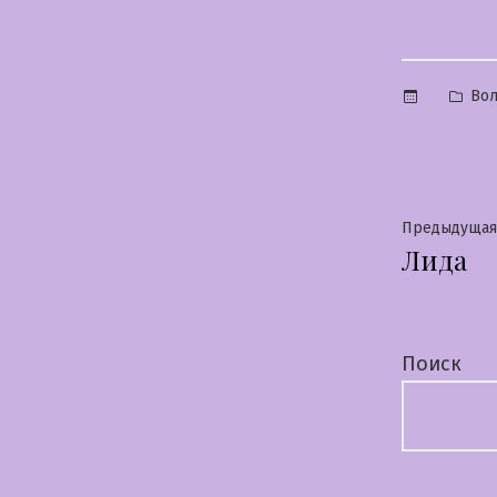
Опу
Вол
в
Нави
Предыдущая
Лида
по
запи
Поиск