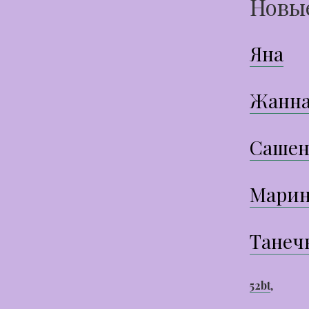
Новы
Яна
Жанн
Сашен
Марин
Танеч
52bt
,