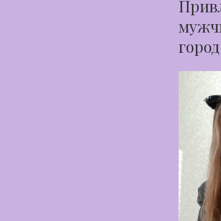
Привл
мужчи
город