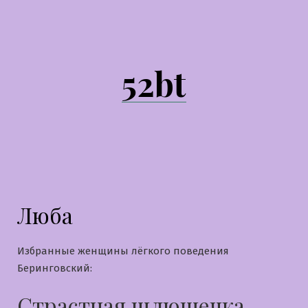
Перейти
к
содержимому
52bt
Люба
Избранные женщины лёгкого поведения
Беринговский:
Страстная шлюшечка,