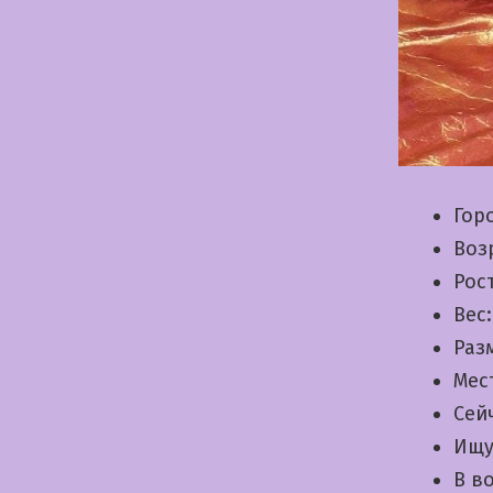
Гор
Воз
Рос
Вес
Раз
Мес
Сей
Ищу
В в