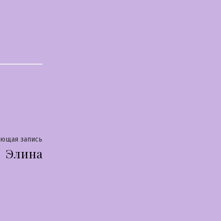
Следующая
ующая запись
Элина
запись: