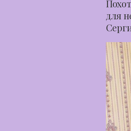
Похот
для н
Серг