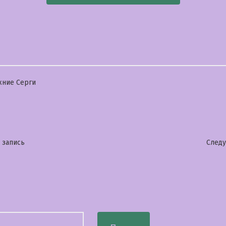
бликовано
ние Серги
гация
Предыдущая
 запись
След
запись:
сям