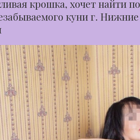
ливая крошка, хочет найти п
езабываемого куни г. Нижние
и