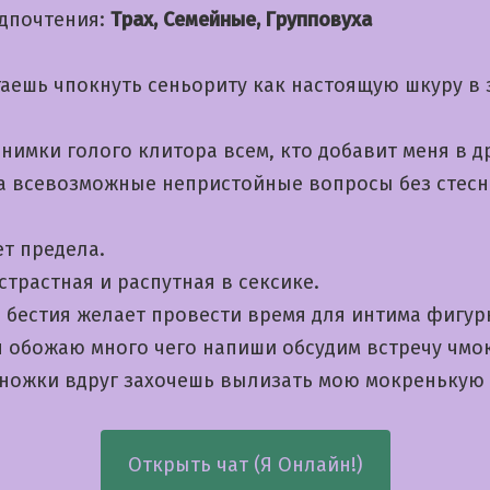
дпочтения:
Трах, Семейные, Групповуха
таешь чпокнуть сеньориту как настоящую шкуру в 
имки голого клитора всем, кто добавит меня в д
а всевозможные непристойные вопросы без стес
ет предела.
трастная и распутная в сексике.
 бестия желает провести время для интима фигур
я обожаю много чего напиши обсудим встречу чмок
 ножки вдруг захочешь вылизать мою мокренькую
Открыть чат (Я Онлайн!)