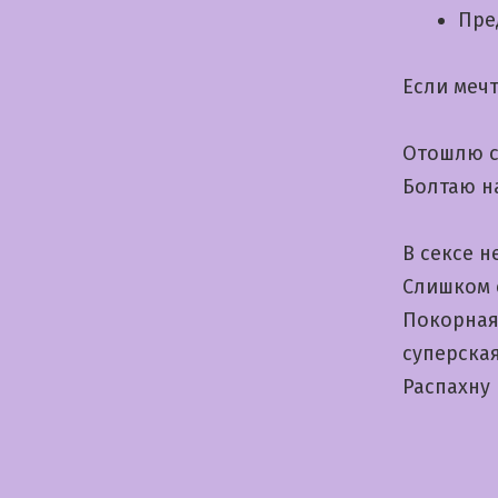
Пре
Если меч
Отошлю сн
Болтаю н
В сексе н
Слишком с
Покорная
суперска
Распахну