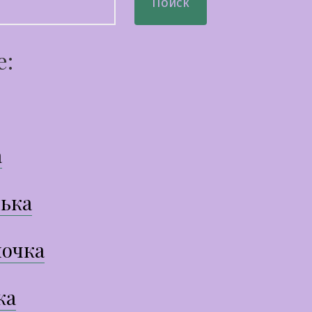
Поиск
е:
а
ька
очка
ка