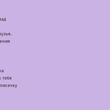
зад
рузья.
нения
ка
 тебя
 писечку