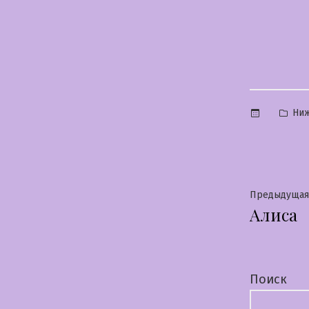
Опу
Ниж
в
Нави
Предыдущая
Алиса
по
запи
Поиск