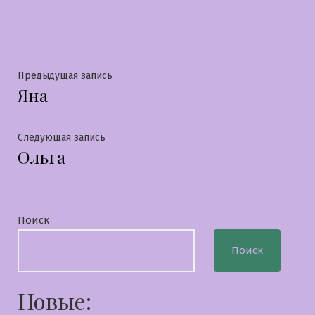
в
Навигация
Предыдущая
Предыдущая запись
Яна
запись:
по
записям
Следующая
Следующая запись
Ольга
запись:
Поиск
Поиск
Новые: