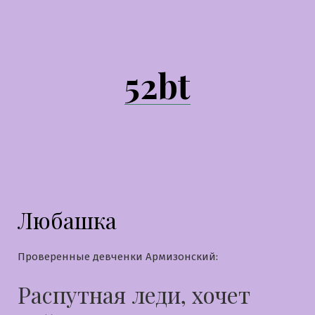
Перейти
к
содержимому
52bt
Любашка
Проверенные девченки Армизонский:
Распутная леди, хочет