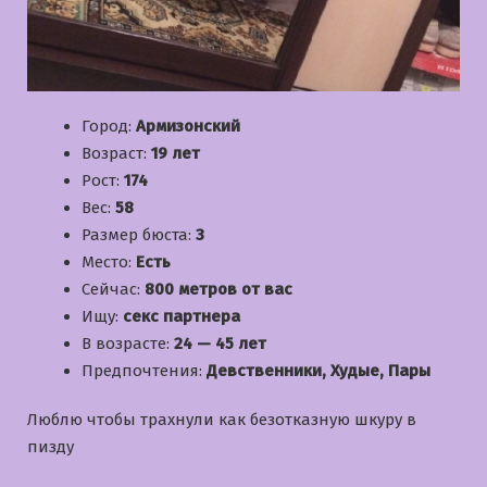
Город:
Армизонский
Возраст:
19 лет
Рост:
174
Вес:
58
Размер бюста:
3
Место:
Есть
Сейчас:
800 метров от вас
Ищу:
секс партнера
В возрасте:
24 — 45 лет
Предпочтения:
Девственники, Худые, Пары
Люблю чтобы трахнули как безотказную шкуру в
пизду