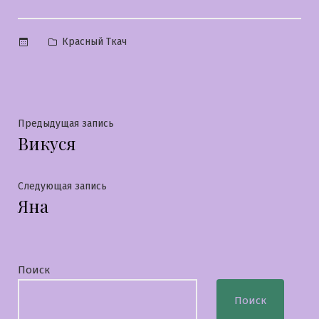
Опубликовано
Красный Ткач
в
Навигация
Предыдущая
Предыдущая запись
Викуся
запись:
по
записям
Следующая
Следующая запись
Яна
запись:
Поиск
Поиск