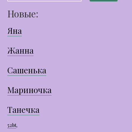
Новые:
Яна
Жанна
Сашенька
Мариночка
Танечка
52bt
,