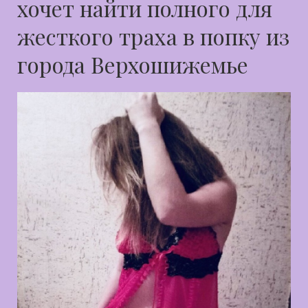
хочет найти полного для
жесткого траха в попку из
города Верхошижемье