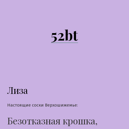
Перейти
к
содержимому
52bt
Лиза
Настоящие соски Верхошижемье:
Безотказная крошка,