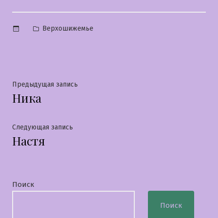
Опубликовано
Верхошижемье
в
Навигация
Предыдущая
Предыдущая запись
Ника
запись:
по
записям
Следующая
Следующая запись
Настя
запись:
Поиск
Поиск