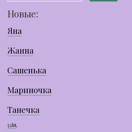
Новые:
Яна
Жанна
Сашенька
Мариночка
Танечка
52bt
,