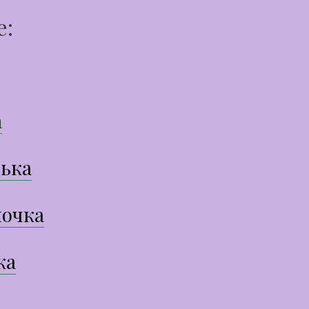
е:
а
ька
очка
ка