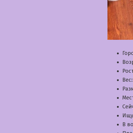
Гор
Воз
Рос
Вес
Раз
Мес
Сей
Ищу
В в