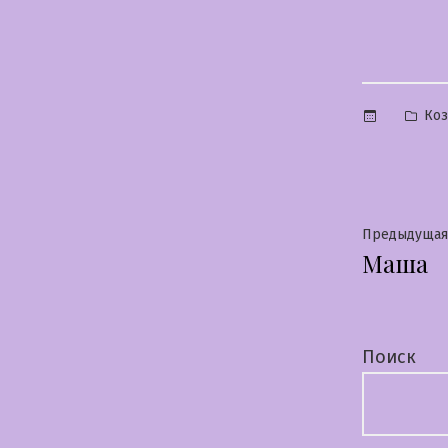
Опу
Коз
в
Нави
Предыдущая
Маша
по
запи
Поиск