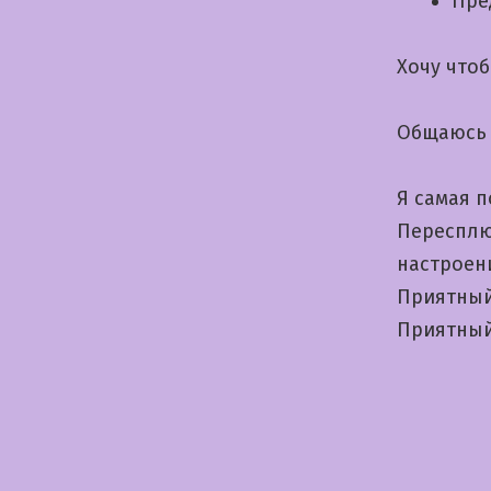
Пре
Хочу что
Общаюсь 
Я самая п
Пересплю
настроен
Приятный
Приятный