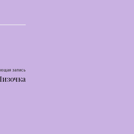
Следующая
ующая запись
Лизочка
запись: