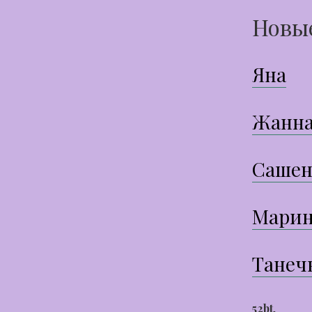
Новы
Яна
Жанн
Сашен
Марин
Танеч
52bt
,