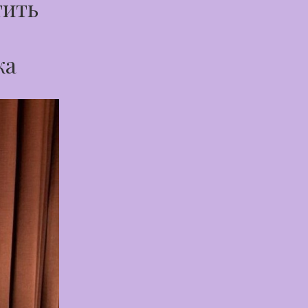
тить
ка