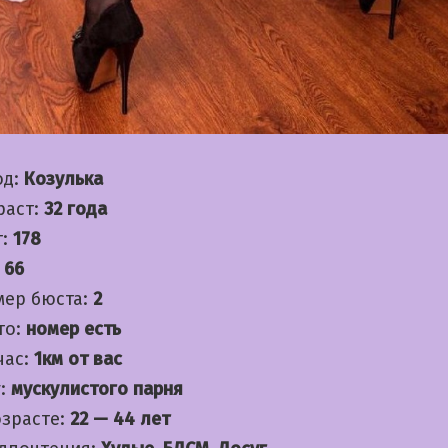
од:
Козулька
раст:
32 года
т:
178
:
66
мер бюста:
2
то:
номер есть
час:
1км от вас
:
мускулистого парня
озрасте:
22 — 44 лет