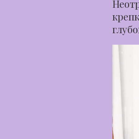
Неотр
крепк
глубо