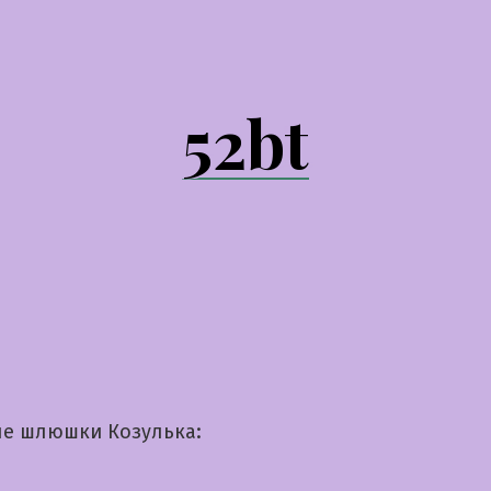
52bt
е шлюшки Козулька: