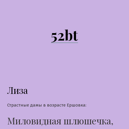
Перейти
к
содержимому
52bt
Лиза
Страстные дамы в возрасте Ершовка:
Миловидная шлюшечка,