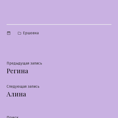
Опубликовано
Ершовка
в
Навигация
Предыдущая
Предыдущая запись
Регина
запись:
по
записям
Следующая
Следующая запись
Алина
запись:
Поиск