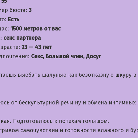
:
55
мер бюста:
3
то:
Есть
час:
1500 метров от вас
:
секс партнера
озрасте:
23 — 43 лет
дпочтения:
Секс, Большой член, Досуг
чтаешь выебать шалунью как безотказную шкуру в
юсь от бескультурной речи ну и обмена интимных
кая. Подготовлюсь к потехам голышом.
игривом самочувствии и готовности влажного и бу