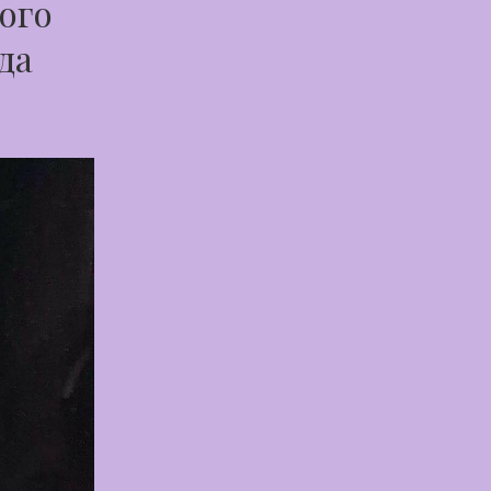
ого
да