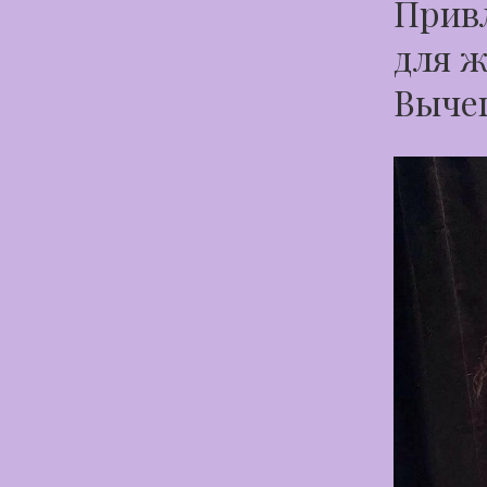
Привл
для ж
Выче