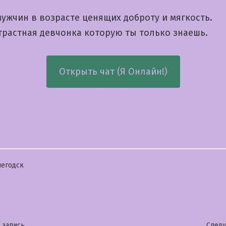
ужчин в возрасте ценящих доброту и мягкость.
страстная девчонка которую ты только знаешь.
Открыть чат (Я Онлайн!)
бликовано
егодск
Предыдущая
 запись
След