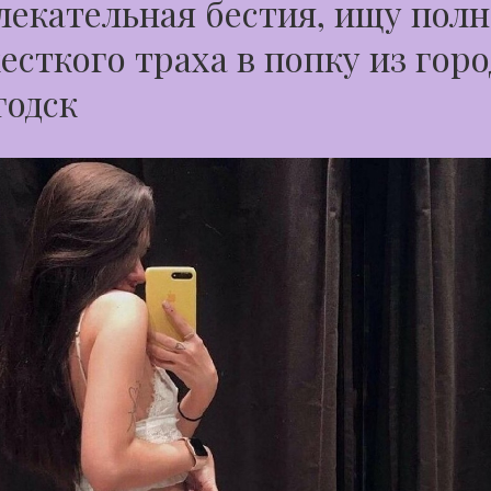
екательная бестия, ищу полн
есткого траха в попку из горо
годск