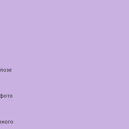
 позе
 фото
рного