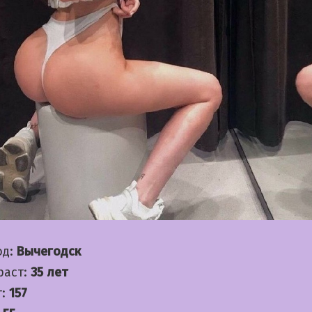
од:
Вычегодск
раст:
35 лет
т:
157