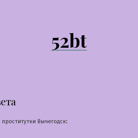
52bt
вета
 проститутки Вычегодск: