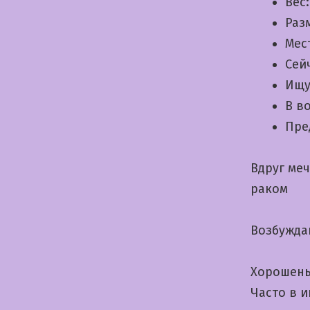
Вес
Раз
Мес
Сей
Ищу
В в
Пре
Вдруг ме
раком
Возбужда
Хорошень
Часто в 