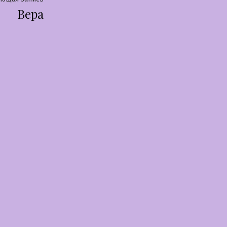
Вера
запись: