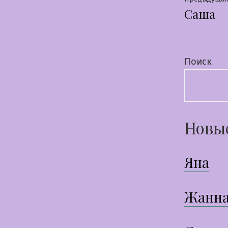
Нави
Саша
по
запи
Поиск
Новы
Яна
Жанн