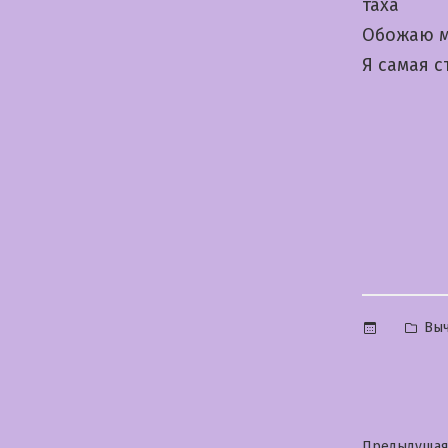
таха
Обожаю м
Я самая 
Опу
Выч
в
Предыдущая