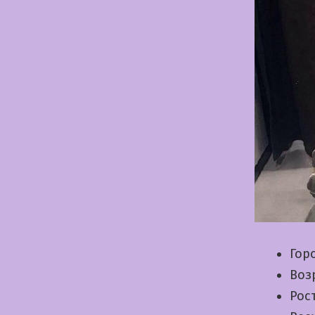
Гор
Воз
Рос