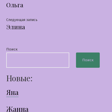
Ольга
запись:
по
записям
Следующая
Следующая запись
Элина
запись:
Поиск
Поиск
Новые:
Яна
Жанна