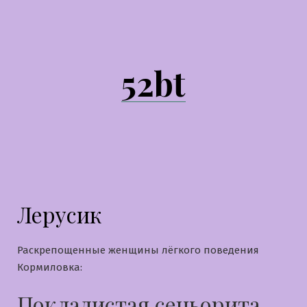
Перейти
к
содержимому
52bt
Лерусик
Раскрепощенные женщины лёгкого поведения
Кормиловка:
Покладистая сеньорита,