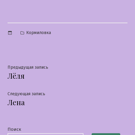
Опубликовано
Кормиловка
в
Навигация
Предыдущая
Предыдущая запись
Лёля
запись:
по
записям
Следующая
Следующая запись
Лена
запись:
Поиск