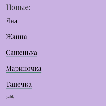
Новые:
Яна
Жанна
Сашенька
Мариночка
Танечка
52bt
,