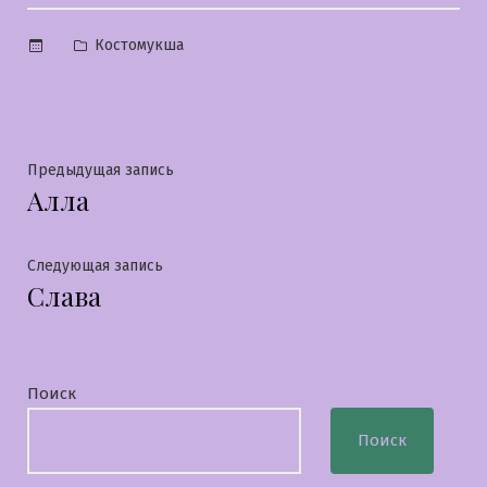
Опубликовано
Костомукша
в
Навигация
Предыдущая
Предыдущая запись
Алла
запись:
по
записям
Следующая
Следующая запись
Слава
запись:
Поиск
Поиск