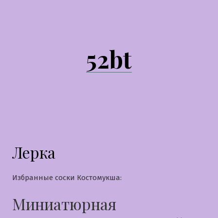
Перейти
к
содержимому
52bt
Лерка
Избранные соски Костомукша:
Миниатюрная