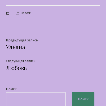
Опубликовано
Вавож
в
Навигация
Предыдущая
Предыдущая запись
Ульяна
запись:
по
записям
Следующая
Следующая запись
Любовь
запись:
Поиск
Поиск