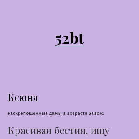
Перейти
к
содержимому
52bt
Ксюня
Раскрепощенные дамы в возрасте Вавож:
Красивая бестия, ищу