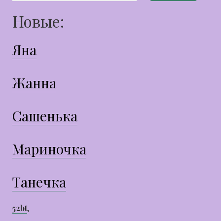
Новые:
Яна
Жанна
Сашенька
Мариночка
Танечка
52bt
,