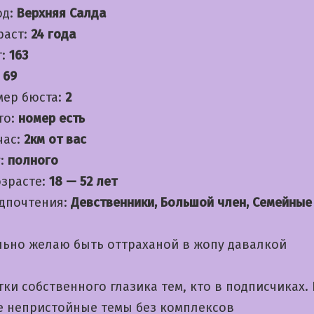
од:
Верхняя Салда
раст:
24 года
т:
163
:
69
мер бюста:
2
то:
номер есть
час:
2км от вас
:
полного
озрасте:
18 — 52 лет
дпочтения:
Девственники, Большой член, Семейные
льно желаю быть оттраханой в жопу давалкой
ки собственного глазика тем, кто в подписчиках.
е непристойные темы без комплексов