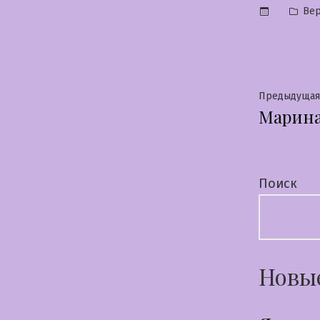
Опу
Вер
в
Нави
Предыдущая
Марин
по
запи
Поиск
Новы