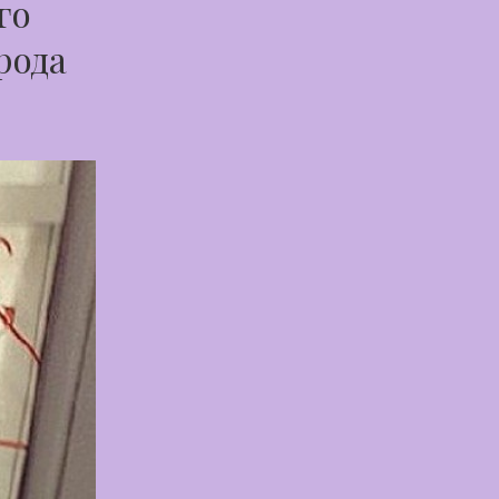
го
рода