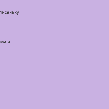
писеньку
ием и