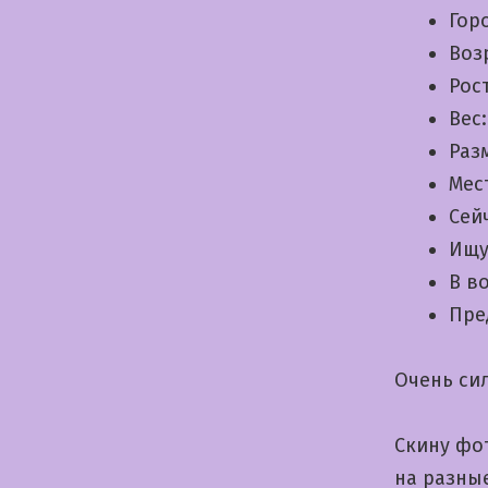
Гор
Воз
Рос
Вес
Раз
Мес
Сей
Ищу
В в
Пре
Очень си
Скину фот
на разны