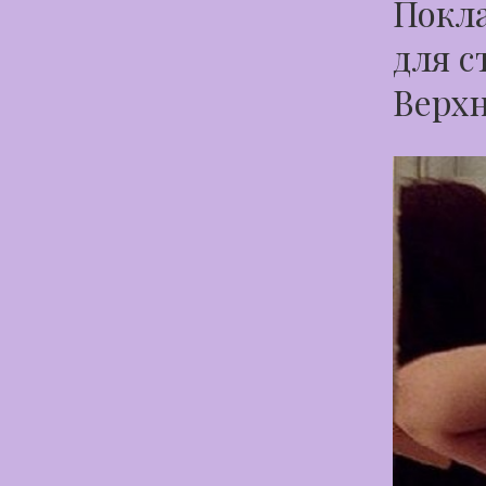
Покла
для с
Верхн