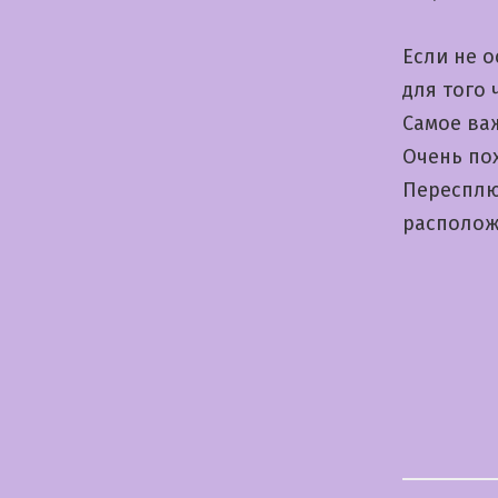
Если не 
для того 
Самое важ
Очень по
Пересплю
располо