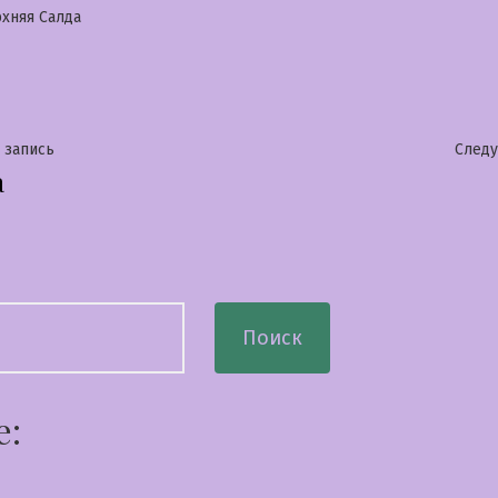
бликовано
хняя Салда
гация
Предыдущая
 запись
След
а
запись:
сям
Поиск
е: