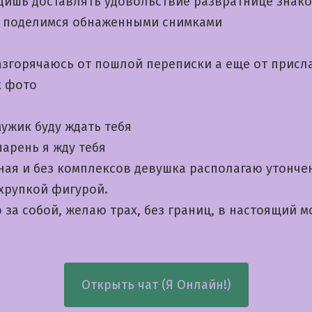
дишь доставлять удовольствие развратнице знак
а поделимся обнаженными снимками
азгорячаюсь от пошлой переписки а еще от присл
 фото
ужик буду ждать тебя
арень я жду тебя
ная и без комплексов девушка располагаю утонч
 хрупкой фигурой.
за собой, желаю трах, без границ, в настоящий м
Открыть чат (Я Онлайн!)