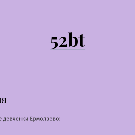
52bt
ия
е девченки Ермолаево: