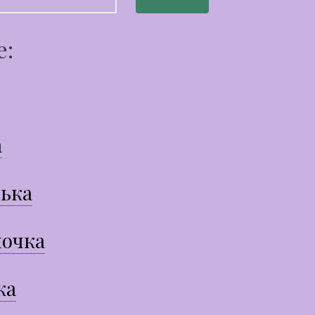
е:
а
ька
очка
ка