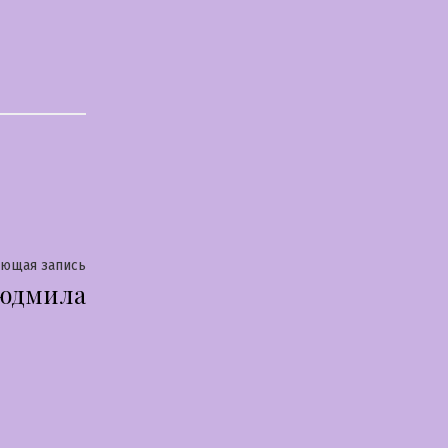
Следующая
ующая запись
юдмила
запись: