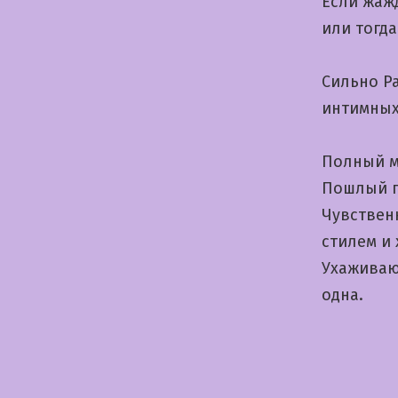
Если жаж
или тогд
Сильно Р
интимных
Полный м
Пошлый п
Чувствен
стилем и
Ухаживаю 
одна.