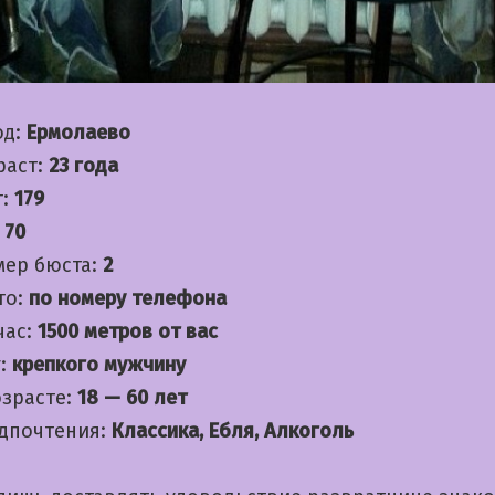
од:
Ермолаево
раст:
23 года
т:
179
:
70
мер бюста:
2
то:
по номеру телефона
час:
1500 метров от вас
:
крепкого мужчину
озрасте:
18 — 60 лет
дпочтения:
Классика, Ебля, Алкоголь