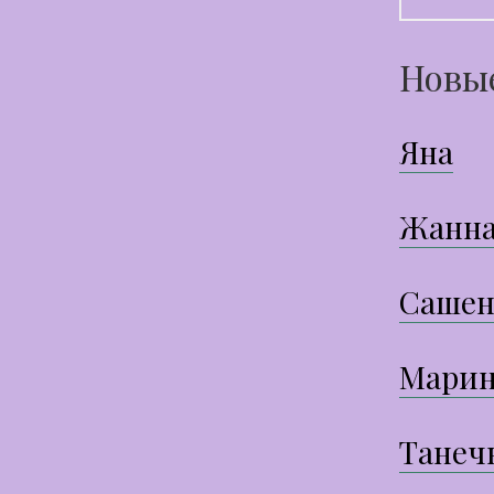
Новы
Яна
Жанн
Сашен
Марин
Танеч