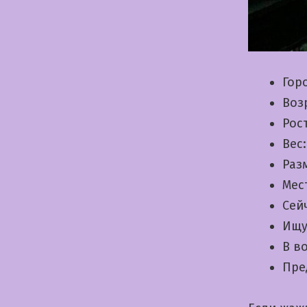
Гор
Воз
Рос
Вес
Раз
Мес
Сей
Ищу
В в
Пре