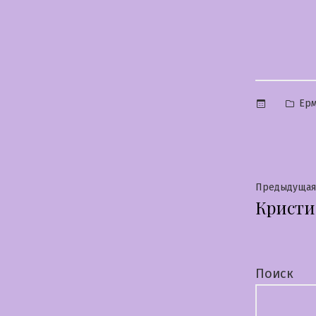
Опу
Ер
в
Нави
Предыдущая
Кристи
по
запи
Поиск